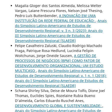
Magalia Gloger dos Santos Almeida, Melissa Welter
Vargas, Laiane Frescura Flores, Nelson José Thesing,
Pedro Luís Buttenbender,
A INOVAÇÃO EM UMA
INSTITUIÇÃO DA REDE FEDERAL DE EDUCAÇÃO:
,
Anais
do Simpósio Latino-Americano de Estudos de
Desenvolvimento Regional: v. 3 n. 3 (2023): Anais do
III Simpósio Latino-Americano de Estudos de
Desenvolvimento Regional (SLAEDR)
Felipe Cavalheiro Zaluski, Claudio Rodrigo Machado
Fraga, Patrique Rosa Hedlund, Lucinéia Felipin
Woitchunas, Jorge Oneide Sausen,
A GESTÃO DE
PROCESSOS DE NEGÓCIOS (BPM) COMO FATOR DE
DESENVOLVIMENTO ORGANIZACIONAL: UM ESTUDO
MULTICASO
,
Anais do Simpósio Latino-Americano de
Estudos de Desenvolvimento Regional: v. 1 n. 1 (2018):
Anais do I Simpósio Latino-Americano de Estudos de
Desenvolvimento Regional (SLAEDR)
Schana Shirley Silva, Deise de Moura Tolfo, Dione Joel
Thomas, Euclides Spies, Rozelaine Rubia Bueno
D'almeida, Carlos Eduardo Ruschel Anes,
DESENVOLVIMENTO GLOBAL E SUSTENTABILIDADE:
,
Anais do Simpósio Latino-Americano de Estudos de