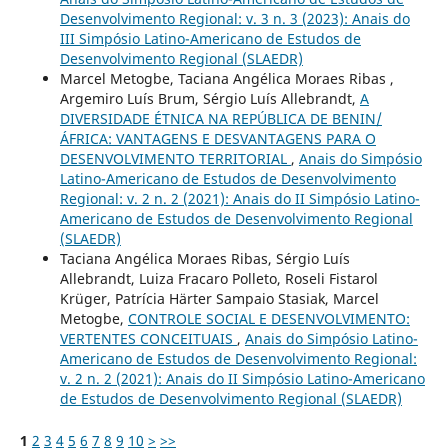
Desenvolvimento Regional: v. 3 n. 3 (2023): Anais do
III Simpósio Latino-Americano de Estudos de
Desenvolvimento Regional (SLAEDR)
Marcel Metogbe, Taciana Angélica Moraes Ribas ,
Argemiro Luís Brum, Sérgio Luís Allebrandt,
A
DIVERSIDADE ÉTNICA NA REPÚBLICA DE BENIN/
ÁFRICA: VANTAGENS E DESVANTAGENS PARA O
DESENVOLVIMENTO TERRITORIAL
,
Anais do Simpósio
Latino-Americano de Estudos de Desenvolvimento
Regional: v. 2 n. 2 (2021): Anais do II Simpósio Latino-
Americano de Estudos de Desenvolvimento Regional
(SLAEDR)
Taciana Angélica Moraes Ribas, Sérgio Luís
Allebrandt, Luiza Fracaro Polleto, Roseli Fistarol
Krüger, Patrícia Härter Sampaio Stasiak, Marcel
Metogbe,
CONTROLE SOCIAL E DESENVOLVIMENTO:
VERTENTES CONCEITUAIS
,
Anais do Simpósio Latino-
Americano de Estudos de Desenvolvimento Regional:
v. 2 n. 2 (2021): Anais do II Simpósio Latino-Americano
de Estudos de Desenvolvimento Regional (SLAEDR)
1
2
3
4
5
6
7
8
9
10
>
>>