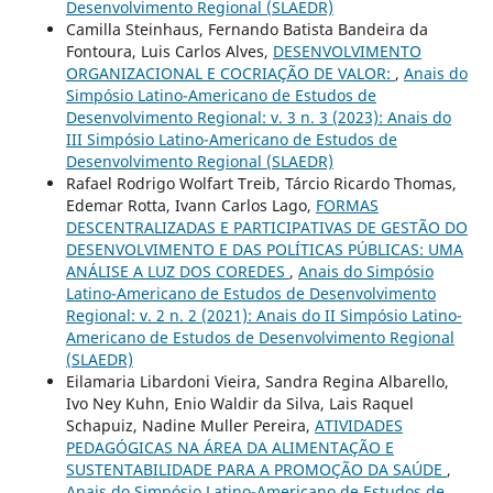
Desenvolvimento Regional (SLAEDR)
Camilla Steinhaus, Fernando Batista Bandeira da
Fontoura, Luis Carlos Alves,
DESENVOLVIMENTO
ORGANIZACIONAL E COCRIAÇÃO DE VALOR:
,
Anais do
Simpósio Latino-Americano de Estudos de
Desenvolvimento Regional: v. 3 n. 3 (2023): Anais do
III Simpósio Latino-Americano de Estudos de
Desenvolvimento Regional (SLAEDR)
Rafael Rodrigo Wolfart Treib, Tárcio Ricardo Thomas,
Edemar Rotta, Ivann Carlos Lago,
FORMAS
DESCENTRALIZADAS E PARTICIPATIVAS DE GESTÃO DO
DESENVOLVIMENTO E DAS POLÍTICAS PÚBLICAS: UMA
ANÁLISE A LUZ DOS COREDES
,
Anais do Simpósio
Latino-Americano de Estudos de Desenvolvimento
Regional: v. 2 n. 2 (2021): Anais do II Simpósio Latino-
Americano de Estudos de Desenvolvimento Regional
(SLAEDR)
Eilamaria Libardoni Vieira, Sandra Regina Albarello,
Ivo Ney Kuhn, Enio Waldir da Silva, Lais Raquel
Schapuiz, Nadine Muller Pereira,
ATIVIDADES
PEDAGÓGICAS NA ÁREA DA ALIMENTAÇÃO E
SUSTENTABILIDADE PARA A PROMOÇÃO DA SAÚDE
,
Anais do Simpósio Latino-Americano de Estudos de