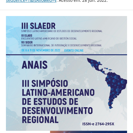
sequence=1&isAllowed=y
. Acesso em: 28 jun. 2022.