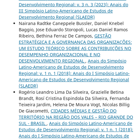
Desenvolvimento Regional: v. 3 n. 3 (2023): Anais do
III Simpósio Latino-Americano de Estudos de
Desenvolvimento Regional (SLAEDR)
Nairana Radtke Caneppele Bussler, Daniel Knebel
Baggio, Jose Eduardo Storopoli, Lucas Daniel Ramos
Ribeiro, Bethina Ferraz De Campos,
GESTÃO
ESTRATÉGICA E A GOVERNANÇA DAS ORGANIZAÇÕES:
UM ESTUDO TEÓRICO SOBRE AS CONTRIBUIÇÕES NO
DESEMPENHO ORGANIZACIONAL E NO
DESENVOLVIMENTO REGIONAL
,
Anais do Simpósio
Latino-Americano de Estudos de Desenvolvimento
Regional: v. 1 n. 1 (2018): Anais do I Simpósio Latino-
Americano de Estudos de Desenvolvimento Regional
(SLAEDR)
Rogério Leandro Lima Da Silveira, Grazielle Betina
Brandt, Rosí Cristina Espindola Da Silveira, Fernanda
Teixeira Jardim, Helena De Moura Vogt, Nicolas Billig
De Giacometti,
CIDADES MÉDIAS E GESTÃO DO
TERRITÓRIO NA REGIÃO DOS VALES – RIO GRANDE DO
SUL - BRASIL
,
Anais do Simpósio Latino-Americano de
Estudos de Desenvolvimento Regional: v. 1 n. 1 (2018):
Anais do I Simpósio Latino-Americano de Estudos de