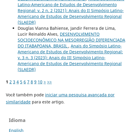
Latino-Americano de Estudos de Desenvolvimento
Regional: v. 2 n. 2 (2021): Anais do II Simpósio Latino-
Americano de Estudos de Desenvolvimento Regional
(SLAEDR)
Douglas Vianna Bahiense, Jandir Ferrera de Lima,
Lucir Reinaldo Alves,
DESENVOLVIMENTO
SOCIOECONÔMICO NA MESORREGIÃO DIFERENCIADA
DO ITABAPOANA, BRASIL
,
Anais do Simpósio Latino-
Americano de Estudos de Desenvolvimento Regional:
v. 3 n. 3 (2023): Anais do III Simpósio Latino-
Americano de Estudos de Desenvolvimento Regional
(SLAEDR)
1
2
3
4
5
6
7
8
9
10
>
>>
Você também pode
iniciar uma pesquisa avançada por
similaridade
para este artigo.
Idioma
English