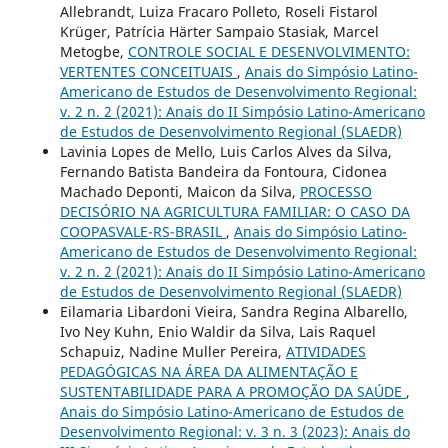
Allebrandt, Luiza Fracaro Polleto, Roseli Fistarol
Krüger, Patrícia Härter Sampaio Stasiak, Marcel
Metogbe,
CONTROLE SOCIAL E DESENVOLVIMENTO:
VERTENTES CONCEITUAIS
,
Anais do Simpósio Latino-
Americano de Estudos de Desenvolvimento Regional:
v. 2 n. 2 (2021): Anais do II Simpósio Latino-Americano
de Estudos de Desenvolvimento Regional (SLAEDR)
Lavinia Lopes de Mello, Luis Carlos Alves da Silva,
Fernando Batista Bandeira da Fontoura, Cidonea
Machado Deponti, Maicon da Silva,
PROCESSO
DECISÓRIO NA AGRICULTURA FAMILIAR: O CASO DA
COOPASVALE-RS-BRASIL
,
Anais do Simpósio Latino-
Americano de Estudos de Desenvolvimento Regional:
v. 2 n. 2 (2021): Anais do II Simpósio Latino-Americano
de Estudos de Desenvolvimento Regional (SLAEDR)
Eilamaria Libardoni Vieira, Sandra Regina Albarello,
Ivo Ney Kuhn, Enio Waldir da Silva, Lais Raquel
Schapuiz, Nadine Muller Pereira,
ATIVIDADES
PEDAGÓGICAS NA ÁREA DA ALIMENTAÇÃO E
SUSTENTABILIDADE PARA A PROMOÇÃO DA SAÚDE
,
Anais do Simpósio Latino-Americano de Estudos de
Desenvolvimento Regional: v. 3 n. 3 (2023): Anais do