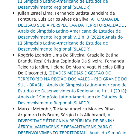
III Simpósio Latino-Americano de Estudos de
Desenvolvimento Regional (SLAEDR)
Julian Israel Lima, Fernando Batista Bandeira da
Fontoura, Luis Carlos Alves da Silva,
A TOMADA DE
DECISÃO SOB A PERSPECTIVA DA TERRITORIALIDADE
,
Anais do Simpósio Latino-Americano de Estudos de
Desenvolvimento Regional: v. 3 n. 3 (2023): Anais do
III Simpósio Latino-Americano de Estudos de
Desenvolvimento Regional (SLAEDR)
Rogério Leandro Lima Da Silveira, Grazielle Betina
Brandt, Rosí Cristina Espindola Da Silveira, Fernanda
Teixeira Jardim, Helena De Moura Vogt, Nicolas Billig
De Giacometti,
CIDADES MÉDIAS E GESTÃO DO
TERRITÓRIO NA REGIÃO DOS VALES – RIO GRANDE DO
SUL - BRASIL
,
Anais do Simpósio Latino-Americano de
Estudos de Desenvolvimento Regional: v. 1 n. 1 (2018):
Anais do I Simpósio Latino-Americano de Estudos de
Desenvolvimento Regional (SLAEDR)
Marcel Metogbe, Taciana Angélica Moraes Ribas ,
Argemiro Luís Brum, Sérgio Luís Allebrandt,
A
DIVERSIDADE ÉTNICA NA REPÚBLICA DE BENIN/
ÁFRICA: VANTAGENS E DESVANTAGENS PARA O
DESENVOLVIMENTO TERRITORIAL
,
Anais do Simpósio