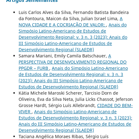
Artigos Semelhantes
Luis Carlos Alves da Silva, Fernando Batista Bandeira
da Fontoura, Maicon da Silva, Julian Israel Lima,
A
NOVA CIDADE E A COCRIAÇÃO DE VALOR:
,
Anais do
Simpósio Latino-Americano de Estudos de
Desenvolvimento Regional: v. 3 n. 3 (2023): Anais do
III Simpósio Latino-Americano de Estudos de
Desenvolvimento Regional (SLAEDR)
Samara Mariani, Emily Camila Batschauer,
A
PERSPECTIVA DE DESENVOLVIMENTO REGIONAL DO
PPGDR – FURB
,
Anais do Simpósio Latino-Americano
de Estudos de Desenvolvimento Regional: v. 3 n. 3
(2023): Anais do III Simpósio Latino-Americano de
Estudos de Desenvolvimento Regional (SLAEDR)
Kátia Michele Maroski Scherer, Tarcisio Dorn de
Oliveira, Eva da Silva Neta, Julia Licks Chassot, Jeferson
Grosse Hardt, Sérgio Luís Allebrandt,
CIDADE DO BEM-
VIVER
,
Anais do Simpósio Latino-Americano de
Estudos de Desenvolvimento Regional: v. 3 n. 3 (2023):
Anais do III Simpósio Latino-Americano de Estudos de
Desenvolvimento Regional (SLAEDR)
Taciana Angélica Moraes Ribas, Sérgio Luís