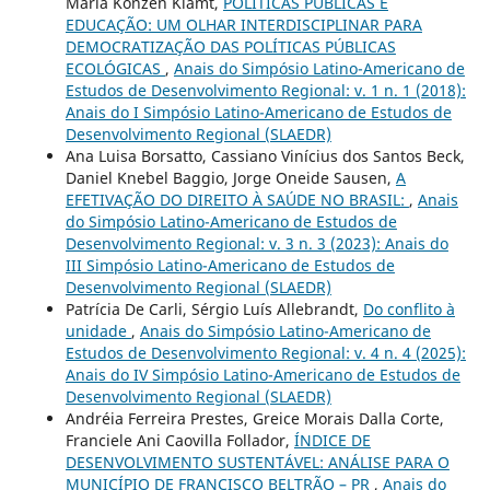
Maria Konzen Klamt,
POLÍTICAS PÚBLICAS E
EDUCAÇÃO: UM OLHAR INTERDISCIPLINAR PARA
DEMOCRATIZAÇÃO DAS POLÍTICAS PÚBLICAS
ECOLÓGICAS
,
Anais do Simpósio Latino-Americano de
Estudos de Desenvolvimento Regional: v. 1 n. 1 (2018):
Anais do I Simpósio Latino-Americano de Estudos de
Desenvolvimento Regional (SLAEDR)
Ana Luisa Borsatto, Cassiano Vinícius dos Santos Beck,
Daniel Knebel Baggio, Jorge Oneide Sausen,
A
EFETIVAÇÃO DO DIREITO À SAÚDE NO BRASIL:
,
Anais
do Simpósio Latino-Americano de Estudos de
Desenvolvimento Regional: v. 3 n. 3 (2023): Anais do
III Simpósio Latino-Americano de Estudos de
Desenvolvimento Regional (SLAEDR)
Patrícia De Carli, Sérgio Luís Allebrandt,
Do conflito à
unidade
,
Anais do Simpósio Latino-Americano de
Estudos de Desenvolvimento Regional: v. 4 n. 4 (2025):
Anais do IV Simpósio Latino-Americano de Estudos de
Desenvolvimento Regional (SLAEDR)
Andréia Ferreira Prestes, Greice Morais Dalla Corte,
Franciele Ani Caovilla Follador,
ÍNDICE DE
DESENVOLVIMENTO SUSTENTÁVEL: ANÁLISE PARA O
MUNICÍPIO DE FRANCISCO BELTRÃO – PR
,
Anais do