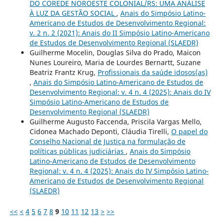
DO COREDE NOROESTE COLONIAL/RS: UMA ANÁLISE
À LUZ DA GESTÃO SOCIAL
,
Anais do Simpósio Latino-
Americano de Estudos de Desenvolvimento Regional:
v. 2 n. 2 (2021): Anais do II Simpósio Latino-Americano
de Estudos de Desenvolvimento Regional (SLAEDR)
Guilherme Mocelin, Douglas Silva do Prado, Maicon
Nunes Loureiro, Maria de Lourdes Bernartt, Suzane
Beatriz Frantz Krug,
Profissionais da saúde idosos(as)
,
Anais do Simpósio Latino-Americano de Estudos de
Desenvolvimento Regional: v. 4 n. 4 (2025): Anais do IV
Simpósio Latino-Americano de Estudos de
Desenvolvimento Regional (SLAEDR)
Guilherme Augusto Faccenda, Priscila Vargas Mello,
Cidonea Machado Deponti, Cláudia Tirelli,
O papel do
Conselho Nacional de Justiça na formulação de
políticas públicas judiciárias
,
Anais do Simpósio
Latino-Americano de Estudos de Desenvolvimento
Regional: v. 4 n. 4 (2025): Anais do IV Simpósio Latino-
Americano de Estudos de Desenvolvimento Regional
(SLAEDR)
<<
<
4
5
6
7
8
9
10
11
12
13
>
>>