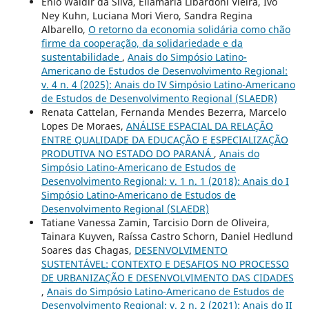
Enio Waldir da Silva, Eilamaria Libardoni Vieira, Ivo
Ney Kuhn, Luciana Mori Viero, Sandra Regina
Albarello,
O retorno da economia solidária como chão
firme da cooperação, da solidariedade e da
sustentabilidade
,
Anais do Simpósio Latino-
Americano de Estudos de Desenvolvimento Regional:
v. 4 n. 4 (2025): Anais do IV Simpósio Latino-Americano
de Estudos de Desenvolvimento Regional (SLAEDR)
Renata Cattelan, Fernanda Mendes Bezerra, Marcelo
Lopes De Moraes,
ANÁLISE ESPACIAL DA RELAÇÃO
ENTRE QUALIDADE DA EDUCAÇÃO E ESPECIALIZAÇÃO
PRODUTIVA NO ESTADO DO PARANÁ
,
Anais do
Simpósio Latino-Americano de Estudos de
Desenvolvimento Regional: v. 1 n. 1 (2018): Anais do I
Simpósio Latino-Americano de Estudos de
Desenvolvimento Regional (SLAEDR)
Tatiane Vanessa Zamin, Tarcisio Dorn de Oliveira,
Tainara Kuyven, Raíssa Castro Schorn, Daniel Hedlund
Soares das Chagas,
DESENVOLVIMENTO
SUSTENTÁVEL: CONTEXTO E DESAFIOS NO PROCESSO
DE URBANIZAÇÃO E DESENVOLVIMENTO DAS CIDADES
,
Anais do Simpósio Latino-Americano de Estudos de
Desenvolvimento Regional: v. 2 n. 2 (2021): Anais do II