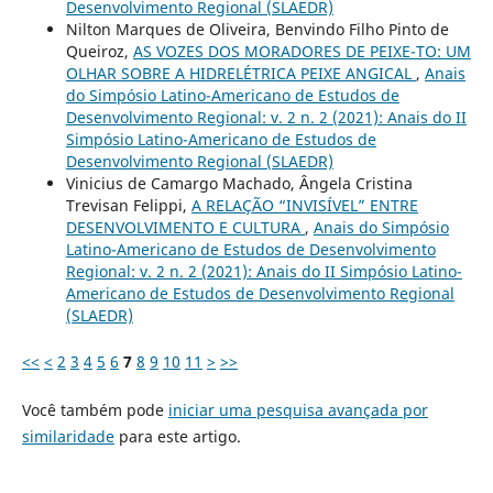
Desenvolvimento Regional (SLAEDR)
Nilton Marques de Oliveira, Benvindo Filho Pinto de
Queiroz,
AS VOZES DOS MORADORES DE PEIXE-TO: UM
OLHAR SOBRE A HIDRELÉTRICA PEIXE ANGICAL
,
Anais
do Simpósio Latino-Americano de Estudos de
Desenvolvimento Regional: v. 2 n. 2 (2021): Anais do II
Simpósio Latino-Americano de Estudos de
Desenvolvimento Regional (SLAEDR)
Vinicius de Camargo Machado, Ângela Cristina
Trevisan Felippi,
A RELAÇÃO “INVISÍVEL” ENTRE
DESENVOLVIMENTO E CULTURA
,
Anais do Simpósio
Latino-Americano de Estudos de Desenvolvimento
Regional: v. 2 n. 2 (2021): Anais do II Simpósio Latino-
Americano de Estudos de Desenvolvimento Regional
(SLAEDR)
<<
<
2
3
4
5
6
7
8
9
10
11
>
>>
Você também pode
iniciar uma pesquisa avançada por
similaridade
para este artigo.