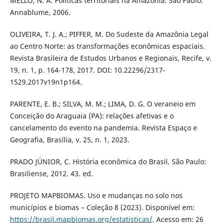
MELLO, N. A. Políticas territoriais na Amazônia. São Paulo:
Annablume, 2006.
OLIVEIRA, T. J. A.; PIFFER, M. Do Sudeste da Amazônia Legal
ao Centro Norte: as transformações econômicas espaciais.
Revista Brasileira de Estudos Urbanos e Regionais, Recife, v.
19, n. 1, p. 164-178, 2017. DOI: 10.22296/2317-
1529.2017v19n1p164.
PARENTE, E. B.; SILVA, M. M.; LIMA, D. G. O veraneio em
Conceição do Araguaia (PA): relações afetivas e o
cancelamento do evento na pandemia. Revista Espaço e
Geografia, Brasília, v. 25, n. 1, 2023.
PRADO JÚNIOR, C. História econômica do Brasil. São Paulo:
Brasiliense, 2012. 43. ed.
PROJETO MAPBIOMAS. Uso e mudanças no solo nos
municípios e biomas – Coleção 8 (2023). Disponível em:
https://brasil.mapbiomas.org/estatisticas/
. Acesso em: 26