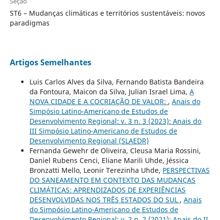
Seção
ST6 – Mudanças climáticas e territórios sustentáveis: novos
paradigmas
Artigos Semelhantes
Luis Carlos Alves da Silva, Fernando Batista Bandeira
da Fontoura, Maicon da Silva, Julian Israel Lima,
A
NOVA CIDADE E A COCRIAÇÃO DE VALOR:
,
Anais do
Simpósio Latino-Americano de Estudos de
Desenvolvimento Regional: v. 3 n. 3 (2023): Anais do
III Simpósio Latino-Americano de Estudos de
Desenvolvimento Regional (SLAEDR)
Fernanda Gewehr de Oliveira, Cleusa Maria Rossini,
Daniel Rubens Cenci, Eliane Marili Uhde, Jéssica
Bronzatti Mello, Leonir Terezinha Uhde,
PERSPECTIVAS
DO SANEAMENTO EM CONTEXTO DAS MUDANÇAS
CLIMÁTICAS: APRENDIZADOS DE EXPERIÊNCIAS
DESENVOLVIDAS NOS TRÊS ESTADOS DO SUL
,
Anais
do Simpósio Latino-Americano de Estudos de
Desenvolvimento Regional: v. 2 n. 2 (2021): Anais do II