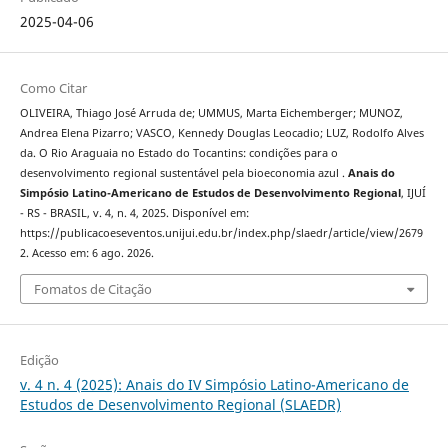
2025-04-06
Como Citar
OLIVEIRA, Thiago José Arruda de; UMMUS, Marta Eichemberger; MUNOZ,
Andrea Elena Pizarro; VASCO, Kennedy Douglas Leocadio; LUZ, Rodolfo Alves
da. O Rio Araguaia no Estado do Tocantins: condições para o
desenvolvimento regional sustentável pela bioeconomia azul .
Anais do
Simpósio Latino-Americano de Estudos de Desenvolvimento Regional
, IJUÍ
- RS - BRASIL, v. 4, n. 4, 2025. Disponível em:
https://publicacoeseventos.unijui.edu.br/index.php/slaedr/article/view/2679
2. Acesso em: 6 ago. 2026.
Fomatos de Citação
Edição
v. 4 n. 4 (2025): Anais do IV Simpósio Latino-Americano de
Estudos de Desenvolvimento Regional (SLAEDR)