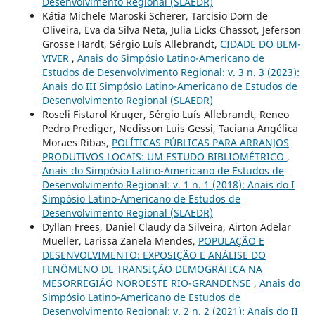
Desenvolvimento Regional (SLAEDR)
Kátia Michele Maroski Scherer, Tarcisio Dorn de
Oliveira, Eva da Silva Neta, Julia Licks Chassot, Jeferson
Grosse Hardt, Sérgio Luís Allebrandt,
CIDADE DO BEM-
VIVER
,
Anais do Simpósio Latino-Americano de
Estudos de Desenvolvimento Regional: v. 3 n. 3 (2023):
Anais do III Simpósio Latino-Americano de Estudos de
Desenvolvimento Regional (SLAEDR)
Roseli Fistarol Kruger, Sérgio Luís Allebrandt, Reneo
Pedro Prediger, Nedisson Luis Gessi, Taciana Angélica
Moraes Ribas,
POLÍTICAS PÚBLICAS PARA ARRANJOS
PRODUTIVOS LOCAIS: UM ESTUDO BIBLIOMÉTRICO
,
Anais do Simpósio Latino-Americano de Estudos de
Desenvolvimento Regional: v. 1 n. 1 (2018): Anais do I
Simpósio Latino-Americano de Estudos de
Desenvolvimento Regional (SLAEDR)
Dyllan Frees, Daniel Claudy da Silveira, Airton Adelar
Mueller, Larissa Zanela Mendes,
POPULAÇÃO E
DESENVOLVIMENTO: EXPOSIÇÃO E ANÁLISE DO
FENÔMENO DE TRANSIÇÃO DEMOGRÁFICA NA
MESORREGIÃO NOROESTE RIO-GRANDENSE
,
Anais do
Simpósio Latino-Americano de Estudos de
Desenvolvimento Regional: v. 2 n. 2 (2021): Anais do II