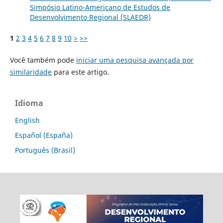
Simpósio Latino-Americano de Estudos de
Desenvolvimento Regional (SLAEDR)
1
2
3
4
5
6
7
8
9
10
>
>>
Você também pode
iniciar uma pesquisa avançada por
similaridade
para este artigo.
Idioma
English
Español (España)
Português (Brasil)