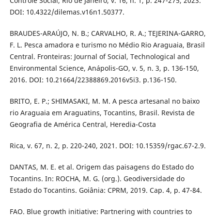
Controle Social, Rio de Janeiro, v. 16, n. 1, p. 247-275, 2023.
DOI: 10.4322/dilemas.v16n1.50377.
BRAUDES-ARAÚJO, N. B.; CARVALHO, R. A.; TEJERINA-GARRO,
F. L. Pesca amadora e turismo no Médio Rio Araguaia, Brasil
Central. Fronteiras: Journal of Social, Technological and
Environmental Science, Anápolis-GO, v. 5, n. 3, p. 136-150,
2016. DOI: 10.21664/22388869.2016v5i3. p.136-150.
BRITO, E. P.; SHIMASAKI, M. M. A pesca artesanal no baixo
rio Araguaia em Araguatins, Tocantins, Brasil. Revista de
Geografia de América Central, Heredia-Costa
Rica, v. 67, n. 2, p. 220-240, 2021. DOI: 10.15359/rgac.67-2.9.
DANTAS, M. E. et al. Origem das paisagens do Estado do
Tocantins. In: ROCHA, M. G. (org.). Geodiversidade do
Estado do Tocantins. Goiânia: CPRM, 2019. Cap. 4, p. 47-84.
FAO. Blue growth initiative: Partnering with countries to