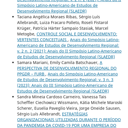
Simpósio Latino-Americano de Estudos de
Desenvolvimento Regional (SLAEDR)
Taciana Angélica Moraes Ribas, Sérgio Luís
Allebrandt, Luiza Fracaro Polleto, Roseli Fistarol
Krüger, Patrícia Härter Sampaio Stasiak, Marcel
Metogbe,
CONTROLE SOCIAL E DESENVOLVIMENTO:
VERTENTES CONCEITUAIS
,
Anais do Simpósio Latino-
Americano de Estudos de Desenvolvimento Regional:
v. 2 n. 2 (2021): Anais do II Simpósio Latino-Americano
de Estudos de Desenvolvimento Regional (SLAEDR)
Samara Mariani, Emily Camila Batschauer,
A
PERSPECTIVA DE DESENVOLVIMENTO REGIONAL DO
PPGDR – FURB
,
Anais do Simpósio Latino-Americano
de Estudos de Desenvolvimento Regional: v. 3 n. 3
(2023): Anais do III Simpósio Latino-Americano de
Estudos de Desenvolvimento Regional (SLAEDR)
Sandra Mineia Cardoso Carneiro, Vanessa Tais
Scheffler Ciechowicz Wissmann, Kátia Michele Maroski
Scherer, Euselia Paveglio Vieira, Jorge Oneide Sausen,
Sérgio Luís Allebrandt,
ESTRATÉGIAS
ORGANIZACIONAIS UTILIZADAS DURANTE O PERÍODO
DA PANDEMIA DA COVID-19 POR UMA EMPRESA DO