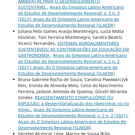
AMBIENTAL PARA O DESENVOLVIMENTO
SUSTENTÁVEL
,
Anais do Simpósio Latino-Americano
de Estudos de Desenvolvimento Regional: v. 3 n. 3
(2023): Anais do III Simpósio Latino-Americano de
Estudos de Desenvolvimento Regional (SLAEDR)
Juliana Felix Gomes Araújo Montenegro, Luiza Motta
Klockner, Toni Ferreira Montenegro, Sandra Beatriz
Vicenci Fernandes,
SISTEMAS AGROALIMENTARES
SUSTENTÁVEIS: AS CONTRIBUIÇÕES DA EDUCAÇÃO EM
GASTRONOMIA
,
Anais do Simpósio Latino-Americano
de Estudos de Desenvolvimento Regional: v. 2 n. 2
(2021): Anais do II Simpósio Latino-Americano de
Estudos de Desenvolvimento Regional (SLAEDR)
Bruna Gabriele Rocha de Souza, Carolina Piwowarczyk
Reis, Eneida de Almeida Melo, Celso do Nascimento
Ferreira, Jackson Almeida de Queiroz, Gilcelli Miranda
Simões,
REASSENTAMENTO COMPULSÓRIO OU
EXPULSÃO: a desterritorialização dos ribeirinhos no rio
Xingu
,
Anais do Simpósio Latino-Americano de
Estudos de Desenvolvimento Regional: v. 2 n. 2 (2021):
Anais do II Simpósio Latino-Americano de Estudos de
Desenvolvimento Regional (SLAEDR)
Jorcelyo Alcencar Lima, Marisa de Sousa Brito,