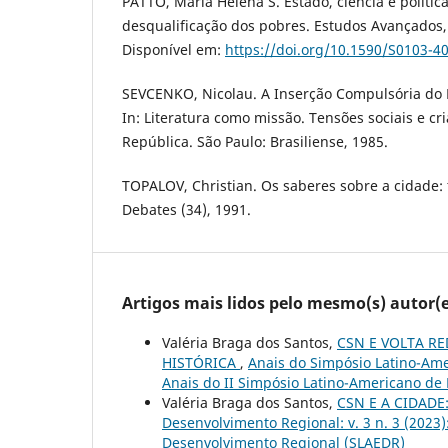
PATTO, Maria Helena S. Estado, ciência e polític
desqualificação dos pobres. Estudos Avançados, v
Disponível em:
https://doi.org/10.1590/S0103-
SEVCENKO, Nicolau. A Inserção Compulsória do B
In: Literatura como missão. Tensões sociais e cr
República. São Paulo: Brasiliense, 1985.
TOPALOV, Christian. Os saberes sobre a cidade: 
Debates (34), 1991.
Artigos mais lidos pelo mesmo(s) autor(e
Valéria Braga dos Santos,
CSN E VOLTA R
HISTÓRICA
,
Anais do Simpósio Latino-Ame
Anais do II Simpósio Latino-Americano de
Valéria Braga dos Santos,
CSN E A CIDADE
Desenvolvimento Regional: v. 3 n. 3 (2023
Desenvolvimento Regional (SLAEDR)