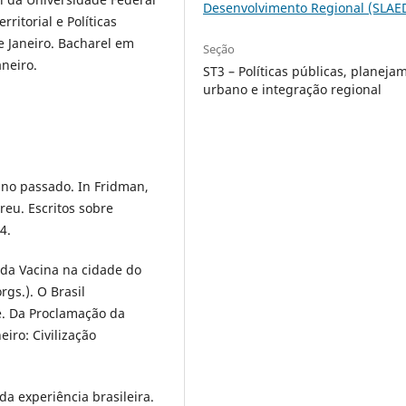
Desenvolvimento Regional (SLAE
ritorial e Políticas
e Janeiro. Bacharel em
Seção
aneiro.
ST3 – Políticas públicas, planeja
urbano e integração regional
 no passado. In Fridman,
reu. Escritos sobre
4.
da Vacina na cidade do
orgs.). O Brasil
e. Da Proclamação da
iro: Civilização
da experiência brasileira.