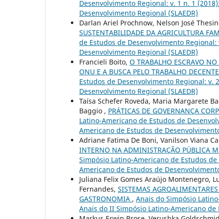
Desenvolvimento Regional: v. 1 n. 1 (2018
Desenvolvimento Regional (SLAEDR)
Darlan Ariel Prochnow, Nelson José Thesing
SUSTENTABILIDADE DA AGRICULTURA FAM
de Estudos de Desenvolvimento Regional: v
Desenvolvimento Regional (SLAEDR)
Francieli Boito,
O TRABALHO ESCRAVO NO
ONU E A BUSCA PELO TRABALHO DECENT
Estudos de Desenvolvimento Regional: v. 2
Desenvolvimento Regional (SLAEDR)
Taísa Schefer Roveda, Maria Margarete Bac
Baggio ,
PRÁTICAS DE GOVERNANÇA COR
Latino-Americano de Estudos de Desenvolvim
Americano de Estudos de Desenvolvimento
Adriane Fatima De Boni, Vanilson Viana Ca
INTERNO NA ADMINISTRAÇÃO PÚBLICA MU
Simpósio Latino-Americano de Estudos de D
Americano de Estudos de Desenvolvimento
Juliana Felix Gomes Araújo Montenegro, Lu
Fernandes,
SISTEMAS AGROALIMENTARES 
GASTRONOMIA
,
Anais do Simpósio Latino
Anais do II Simpósio Latino-Americano de
Markus Erwin Brose, Verushka Goldschmidt