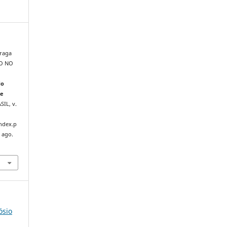
Braga
NO NO
do
de
ASIL, v.
index.p
 ago.
ósio