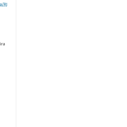
a/RJ
ira