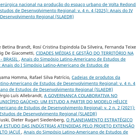
erúrgica nacional na produção do espaço urbano de Volta Redond
tudos de Desenvolvimento Regional: v. 4 n. 4 (2025): Anais do IV
 Desenvolvimento Regional (SLAEDR)
e Betina Brandt, Rosí Cristina Espindola Da Silveira, Fernanda Teixe
lig De Giacometti,
CIDADES MÉDIAS E GESTÃO DO TERRITÓRIO NA
 - BRASIL
,
Anais do Simpósio Latino-Americano de Estudos de
): Anais do I Simpósio Latino-Americano de Estudos de
Oyama Homma, Rafael Silva Patrício,
Cadeias de produtos da
tino-Americano de Estudos de Desenvolvimento Regional: v. 4 n. 4
icano de Estudos de Desenvolvimento Regional (SLAEDR)
érgio Luís Allebrandt,
A GOVERNANÇA COLABORATIVA NO
NICÍPIO GAÚCHO: UM ESTUDO A PARTIR DO MODELO HÉLICE
ericano de Estudos de Desenvolvimento Regional: v. 2 n. 2 (2021):
 Estudos de Desenvolvimento Regional (SLAEDR)
aluski, Dieter Rugart Siedenberg,
O PLANEJAMENTO ESTRATÉGICO
M ESTUDO DAS INDÚSTRIAS ATENDIDAS PELO PROJETO EXTENSÃO
LTO JACUÍ
,
Anais do Simpósio Latino-Americano de Estudos de