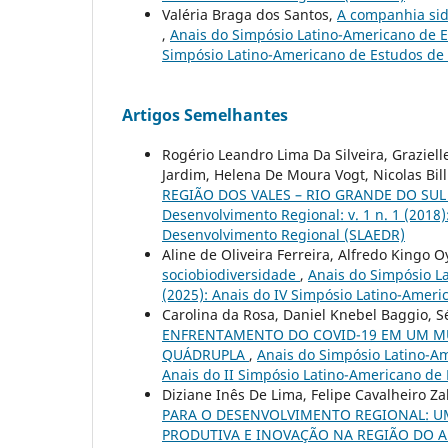
Valéria Braga dos Santos,
A companhia sid
,
Anais do Simpósio Latino-Americano de Es
Simpósio Latino-Americano de Estudos de
Artigos Semelhantes
Rogério Leandro Lima Da Silveira, Graziell
Jardim, Helena De Moura Vogt, Nicolas Bil
REGIÃO DOS VALES – RIO GRANDE DO SUL
Desenvolvimento Regional: v. 1 n. 1 (2018
Desenvolvimento Regional (SLAEDR)
Aline de Oliveira Ferreira, Alfredo Kingo 
sociobiodiversidade
,
Anais do Simpósio La
(2025): Anais do IV Simpósio Latino-Amer
Carolina da Rosa, Daniel Knebel Baggio, S
ENFRENTAMENTO DO COVID-19 EM UM MU
QUÁDRUPLA
,
Anais do Simpósio Latino-Am
Anais do II Simpósio Latino-Americano de
Diziane Inês De Lima, Felipe Cavalheiro Z
PARA O DESENVOLVIMENTO REGIONAL: U
PRODUTIVA E INOVAÇÃO NA REGIÃO DO A