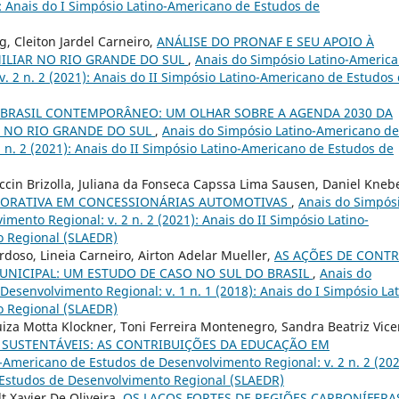
): Anais do I Simpósio Latino-Americano de Estudos de
, Cleiton Jardel Carneiro,
ANÁLISE DO PRONAF E SEU APOIO À
ILIAR NO RIO GRANDE DO SUL
,
Anais do Simpósio Latino-Americ
. 2 n. 2 (2021): Anais do II Simpósio Latino-Americano de Estudos
 BRASIL CONTEMPORÂNEO: UM OLHAR SOBRE A AGENDA 2030 DA
E NO RIO GRANDE DO SUL
,
Anais do Simpósio Latino-Americano de
 n. 2 (2021): Anais do II Simpósio Latino-Americano de Estudos de
cin Brizolla, Juliana da Fonseca Capssa Lima Sausen, Daniel Kneb
PORATIVA EM CONCESSIONÁRIAS AUTOMOTIVAS
,
Anais do Simpós
ento Regional: v. 2 n. 2 (2021): Anais do II Simpósio Latino-
 Regional (SLAEDR)
rdoso, Lineia Carneiro, Airton Adelar Mueller,
AS AÇÕES DE CONT
NICIPAL: UM ESTUDO DE CASO NO SUL DO BRASIL
,
Anais do
esenvolvimento Regional: v. 1 n. 1 (2018): Anais do I Simpósio Lat
 Regional (SLAEDR)
iza Motta Klockner, Toni Ferreira Montenegro, Sandra Beatriz Vice
SUSTENTÁVEIS: AS CONTRIBUIÇÕES DA EDUCAÇÃO EM
-Americano de Estudos de Desenvolvimento Regional: v. 2 n. 2 (202
 Estudos de Desenvolvimento Regional (SLAEDR)
 Xavier De Oliveira,
OS LAÇOS FORTES DE REGIÕES CARBONÍFERA