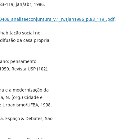
.83-119, jan/abr, 1986.
80406_analiseeconjuntura_v.1_n.1jan1986_p.83_119_.pdf
.
habitação social no
 difusão da casa própria.
itano: pensamento
1950. Revista USP (102),
ana e a modernização da
a, N. (org.) Cidade e
 e Urbanismo/UFBA, 1998.
ta. Espaço & Debates, São