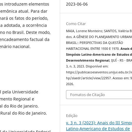
nos introduzem elementos
2023-06-06
emônica atual. Para dar
ará os fatos do período,
Como Citar
fia adotada, a ocorrência
MAIA, Lorene Monteiro; SANTOS, Valéria 
no no Brasil. Deste modo,
dos. A GÊNESE DO PLANEJAMENTO URBA
 encadeamento factual da
BRASIL:: PERSPECTIVAS DA QUESTÃO
nário nacional.
HABITACIONAL ENTRE 1930 E 1970.
Anais 
Simpósio Latino-Americano de Estudos 
Desenvolvimento Regional
, IJUÍ - RS - BR
3, n. 3, 2023. Disponível em:
https://publicacoeseventos.unijui.edu.br/
hp/slaedr/article/view/22957. Acesso em: 9
2026.
 pela Universidade
Fomatos de Citação
imento Regional e
l do Rio de Janeiro.
ural do Rio de Janeiro.
Edição
v. 3 n. 3 (2023): Anais do III Simp
Latino-Americano de Estudos de
 da Universidade Federal