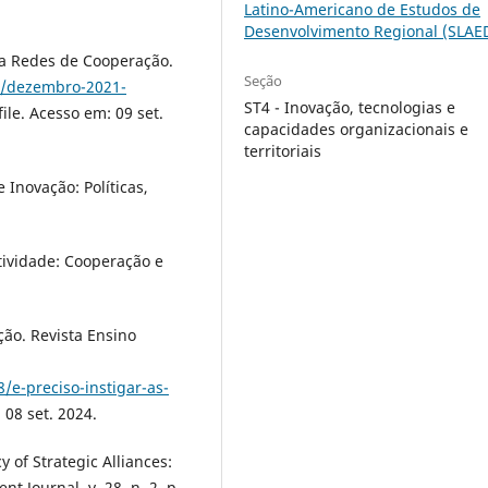
Latino-Americano de Estudos de
Desenvolvimento Regional (SLAE
ia Redes de Cooperação.
Seção
n/dezembro-2021-
ST4 - Inovação, tecnologias e
le. Acesso em: 09 set.
capacidades organizacionais e
territoriais
 Inovação: Políticas,
tividade: Cooperação e
ção. Revista Ensino
/e-preciso-instigar-as-
08 set. 2024.
y of Strategic Alliances:
t Journal, v. 28, n. 2, p.