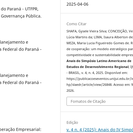
2025-04-06
 do Paraná - UTFPR,
Governança Pública.
Como Citar
SHAFA, Gysele Vieira Silva; CONCEIÇÃO, Ve
Lúcia Martins da; LIMA, Isaura Alberton de
lanejamento e
MEZA, Maria Lucia Figueiredo Gomes de. 
 Federal do Paraná -
de cooperação: um modelo estratégico pa
competitividade e sustentabilidade empresa
Anais do Simpósio Latino-Americano de
Estudos de Desenvolvimento Regional
, I
- BRASIL, v. 4, n. 4, 2025. Disponível em:
lanejamento e
https://publicacoeseventos.unijui.edu.br/
 Federal do Paraná -
hp/slaedr/article/view/26848. Acesso em: 9
2026.
Fomatos de Citação
Edição
peração Empresarial:
v. 4 n. 4 (2025): Anais do IV Simp