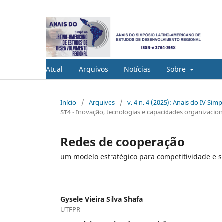
Atual
Arquivos
Notícias
Sobre
Início
/
Arquivos
/
v. 4 n. 4 (2025): Anais do IV S
ST4 - Inovação, tecnologias e capacidades organizacionai
Redes de cooperação
um modelo estratégico para competitividade e s
Gysele Vieira Silva Shafa
UTFPR