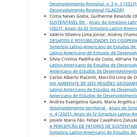
Desenvolvimento Regional: v. 3 n. 3 (2023
Desenvolvimento Regional (SLAEDR)
Cintia Neves Godoi, Guilherme Resende Oli
SUSTENTÁVEL 09:
,
Anais do Simpósio Lati
(2023): Anais do III Simpósio Latino-Ame
Valério Oliveira Lima Júnior, Andrey Cha
DESAFIOS E POSSIBILIDADES DO COOPER
Simpósio Latino-Americano de Estudos de D
Latino-Americano de Estudos de Desenvol
Sílvia Cristina Padilha da Costa, Adriane F
Latino-Americano de Estudos de Desenvolvi
Americano de Estudos de Desenvolvimento
Carlos Alberto Piacenti, Marcilio Lima de O
NO AMBIENTE DE SEIS REGIÕES GEOGRÁF
Latino-Americano de Estudos de Desenvolvim
Americano de Estudos de Desenvolvimento
Andrea Evangelina Gauto, María Angélica
desenvolvimento territorial
,
Anais do Simp
n. 4 (2025): Anais do IV Simpósio Latino
Josiele Maria Fão, Felipe Cavalheiro Zalus
A PERCEPÇÃO DE FATORES DE SUSTENTAB
Simpósio Latino-Americano de Estudos de D