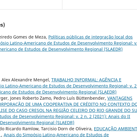
s)
gueiredo Gomes de Meza,
Políticas públicas de integração local dos
ósio Latino-Americano de Estudos de Desenvolvimento Regional: v.
-Americano de Estudos de Desenvolvimento Regional (SLAEDR)
o, Alex Alexandre Mengel,
TRABALHO INFORMAL: AGÊNCIA E
io Latino-Americano de Estudos de Desenvolvimento Regional: v. 2
ericano de Estudos de Desenvolvimento Regional (SLAEDR)
rger, Jones Roberto Zamo, Pedro Luís Büttenbender,
VANTAGENS
ORPORAÇÃO DE UMA COOPERATIVA DE CRÉDITO NO CONTEXTO D
ISE DO CASO CRESOL NA REGIÃO CELEIRO DO RIO GRANDE DO S
udos de Desenvolvimento Regional: v. 2 n. 2 (2021): Anais do II
 Desenvolvimento Regional (SLAEDR)
 Ricardo Ramlow, Tarcisio Dorn de Oliveira,
EDUCAÇÃO AMBIENT
L
,
Anais do Simpósio Latino-Americano de Estudos de