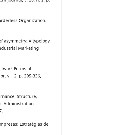
Borderless Organization.
of asymmetry: A typology
ndustrial Marketing
etwork Forms of
r, v. 12, p. 295-336,
rnance: Structure,
ic Administration
7.
mpresas: Estratégias de