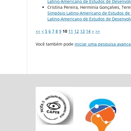
Latino-Americano de Estudos de Desenvol
Cristina Pereira, Herminia Gonçalves, Ter
Simpósio Latino-Americano de Estudos de D
Latino-Americano de Estudos de Desenvol
<<
<
5
6
7
8
9
10
11
12
13
14
>
>>
Você também pode
iniciar uma pesquisa avança