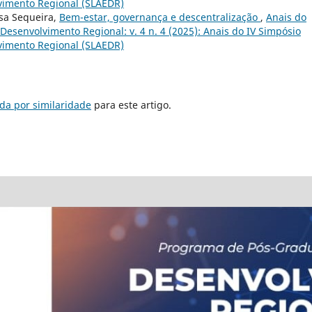
vimento Regional (SLAEDR)
esa Sequeira,
Bem-estar, governança e descentralização
,
Anais do
esenvolvimento Regional: v. 4 n. 4 (2025): Anais do IV Simpósio
vimento Regional (SLAEDR)
da por similaridade
para este artigo.