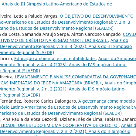
): Anais do III Simpósio Latino-Americano de Estudos de
veira, Letícia Paludo Vargas,
O OBJETIVO DO DESENVOLVIMENTO
no-Americano de Estudos de Desenvolvimento Regional: v. 3 n. 3
ricano de Estudos de Desenvolvimento Regional (SLAEDR)
ma da Costa, Samanda Araújo Serpa, Airton Cardoso Cançado,
COVID
ATIVISMO DE CRÉDITO NA REGIÃO NORTE DO BRASIL
,
Anais do
esenvolvimento Regional: v. 3 n. 3 (2023): Anais do III Simpósio
vimento Regional (SLAEDR)
abricio,
Educação ambiental e sustentabilidade
,
Anais do Simpósio
mento Regional: v. 4 n. 4 (2025): Anais do IV Simpósio Latino-
 Regional (SLAEDR)
liveira,
LEVANTAMENTO E ANÁLISE COMPARATIVA DA GOVERNAN
ICAS IMEDIATAS DO IBGE NA AMAZÔNIA (BRASIL)
,
Anais do Simpó
ento Regional: v. 2 n. 2 (2021): Anais do II Simpósio Latino-
 Regional (SLAEDR)
 Fernández, Roberto Carlos Dalongaro,
A governança como modelo
ósio Latino-Americano de Estudos de Desenvolvimento Regional: v
-Americano de Estudos de Desenvolvimento Regional (SLAEDR)
ki, Ana Paula da Rosa Dezordi, Diziane Inês de Lima, Fabiana Zanard
ILIDADE: UM ESTUDO EM UMA COOPERATIVA DE CRÉDITO
,
Anais 
esenvolvimento Regional: v. 2 n. 2 (2021): Anais do II Simpósio