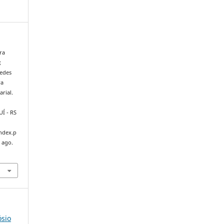
ra
;
Redes
ra
rial.
JUÍ - RS
index.p
 ago.
ósio