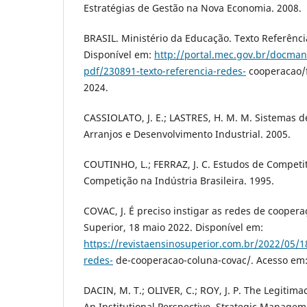
Estratégias de Gestão na Nova Economia. 2008.
BRASIL. Ministério da Educação. Texto Referênc
Disponível em:
http://portal.mec.gov.br/docma
pdf/230891-texto-referencia-redes-
cooperacao/fi
2024.
CASSIOLATO, J. E.; LASTRES, H. M. M. Sistemas de
Arranjos e Desenvolvimento Industrial. 2005.
COUTINHO, L.; FERRAZ, J. C. Estudos de Competi
Competição na Indústria Brasileira. 1995.
COVAC, J. É preciso instigar as redes de coopera
Superior, 18 maio 2022. Disponível em:
https://revistaensinosuperior.com.br/2022/05/18
redes-
de-cooperacao-coluna-covac/. Acesso em: 
DACIN, M. T.; OLIVER, C.; ROY, J. P. The Legitimac
An Institutional Perspective. Strategic Managemen