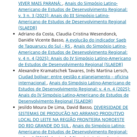
VIVER MAIS PARANÁ:
,
Anais do Simpósio Latino-
Americano de Estudos de Desenvolvimento Regional:
v. 3 n. 3 (2023): Anais do III Simpósio Latino-
Americano de Estudos de Desenvolvimento Regional
(SLAEDR)
Adriano da Costa, Claudia Cristina Wesendonck,
Daniéle Vicente Basso,
A evolução do indicador Saeb
de Taquaruçu do Sul - RS
,
Anais do Simpósio Latino-
Americano de Estudos de Desenvolvimento Regional:
v. 4 n. 4 (2025): Anais do IV Simpósio Latino-Americano
de Estudos de Desenvolvimento Regional (SLAEDR)
Alexandre Kramatschek Tavares, Inês Martina Lersch,
Ciudad bolívar: entre gestão e planejamento – oficina
internacional
,
Anais do Simpósio Latino-Americano de
Estudos de Desenvolvimento Regional: v. 4 n. 4 (2025):
Anais do IV Simpósio Latino-Americano de Estudos de
Desenvolvimento Regional (SLAEDR)
Jesildo Moura De Lima, David Basso,
DIVERSIDADE DE
SISTEMAS DE PRODUÇÃO NO ARRANJO PRODUTIVO
LOCAL DO LEITE NA REGIÃO FRONTEIRA NOROESTE
DO RIO GRANDE DO SUL
,
Anais do Simpósio Latino-
Americano de Estudos de Desenvolvimento Regional: