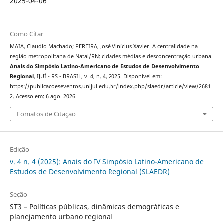
2025-04-06
Como Citar
MAIA, Claudio Machado; PEREIRA, José Vinícius Xavier. A centralidade na
região metropolitana de Natal/RN: cidades médias e desconcentração urbana.
Anais do Simpósio Latino-Americano de Estudos de Desenvolvimento
Regional
, IJUÍ - RS - BRASIL, v. 4, n. 4, 2025. Disponível em:
https://publicacoeseventos.unijui.edu.br/index.php/slaedr/article/view/2681
2. Acesso em: 6 ago. 2026.
Fomatos de Citação
Edição
v. 4 n. 4 (2025): Anais do IV Simpósio Latino-Americano de
Estudos de Desenvolvimento Regional (SLAEDR)
Seção
ST3 – Políticas públicas, dinâmicas demográficas e
planejamento urbano regional