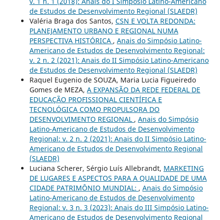
v. 1 n. 1 (2018): Anais do I Simpósio Latino-Americano
de Estudos de Desenvolvimento Regional (SLAEDR)
Valéria Braga dos Santos,
CSN E VOLTA REDONDA:
PLANEJAMENTO URBANO E REGIONAL NUMA
PERSPECTIVA HISTÓRICA
,
Anais do Simpósio Latino-
Americano de Estudos de Desenvolvimento Regional:
v. 2 n. 2 (2021): Anais do II Simpósio Latino-Americano
de Estudos de Desenvolvimento Regional (SLAEDR)
Raquel Eugenio de SOUZA, Maria Lucia Figueiredo
Gomes de MEZA,
A EXPANSÃO DA REDE FEDERAL DE
EDUCAÇÃO PROFISSIONAL CIENTÍFICA E
TECNOLÓGICA COMO PROPULSORA DO
DESENVOLVIMENTO REGIONAL
,
Anais do Simpósio
Latino-Americano de Estudos de Desenvolvimento
Regional: v. 2 n. 2 (2021): Anais do II Simpósio Latino-
Americano de Estudos de Desenvolvimento Regional
(SLAEDR)
Luciana Scherer, Sérgio Luís Allebrandt,
MARKETING
DE LUGARES E ASPECTOS PARA A QUALIDADE DE UMA
CIDADE PATRIMÔNIO MUNDIAL:
,
Anais do Simpósio
Latino-Americano de Estudos de Desenvolvimento
Regional: v. 3 n. 3 (2023): Anais do III Simpósio Latino-
Americano de Estudos de Desenvolvimento Regional