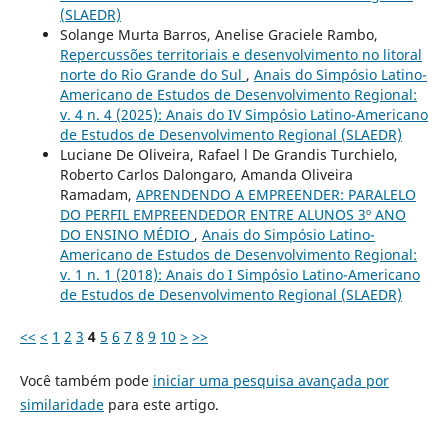
(SLAEDR)
Solange Murta Barros, Anelise Graciele Rambo,
Repercussões territoriais e desenvolvimento no litoral
norte do Rio Grande do Sul
,
Anais do Simpósio Latino-
Americano de Estudos de Desenvolvimento Regional:
v. 4 n. 4 (2025): Anais do IV Simpósio Latino-Americano
de Estudos de Desenvolvimento Regional (SLAEDR)
Luciane De Oliveira, Rafael l De Grandis Turchielo,
Roberto Carlos Dalongaro, Amanda Oliveira
Ramadam,
APRENDENDO A EMPREENDER: PARALELO
DO PERFIL EMPREENDEDOR ENTRE ALUNOS 3º ANO
DO ENSINO MÉDIO
,
Anais do Simpósio Latino-
Americano de Estudos de Desenvolvimento Regional:
v. 1 n. 1 (2018): Anais do I Simpósio Latino-Americano
de Estudos de Desenvolvimento Regional (SLAEDR)
<<
<
1
2
3
4
5
6
7
8
9
10
>
>>
Você também pode
iniciar uma pesquisa avançada por
similaridade
para este artigo.