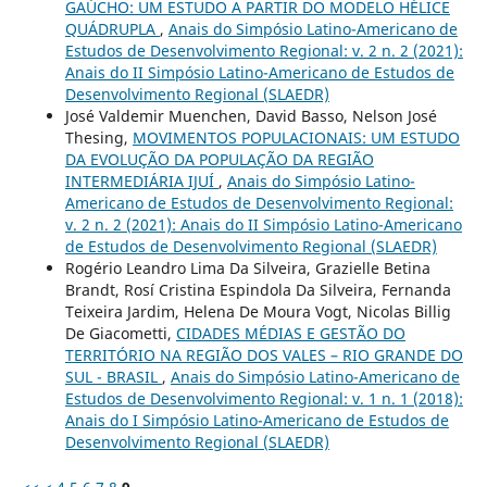
GAÚCHO: UM ESTUDO A PARTIR DO MODELO HÉLICE
QUÁDRUPLA
,
Anais do Simpósio Latino-Americano de
Estudos de Desenvolvimento Regional: v. 2 n. 2 (2021):
Anais do II Simpósio Latino-Americano de Estudos de
Desenvolvimento Regional (SLAEDR)
José Valdemir Muenchen, David Basso, Nelson José
Thesing,
MOVIMENTOS POPULACIONAIS: UM ESTUDO
DA EVOLUÇÃO DA POPULAÇÃO DA REGIÃO
INTERMEDIÁRIA IJUÍ
,
Anais do Simpósio Latino-
Americano de Estudos de Desenvolvimento Regional:
v. 2 n. 2 (2021): Anais do II Simpósio Latino-Americano
de Estudos de Desenvolvimento Regional (SLAEDR)
Rogério Leandro Lima Da Silveira, Grazielle Betina
Brandt, Rosí Cristina Espindola Da Silveira, Fernanda
Teixeira Jardim, Helena De Moura Vogt, Nicolas Billig
De Giacometti,
CIDADES MÉDIAS E GESTÃO DO
TERRITÓRIO NA REGIÃO DOS VALES – RIO GRANDE DO
SUL - BRASIL
,
Anais do Simpósio Latino-Americano de
Estudos de Desenvolvimento Regional: v. 1 n. 1 (2018):
Anais do I Simpósio Latino-Americano de Estudos de
Desenvolvimento Regional (SLAEDR)