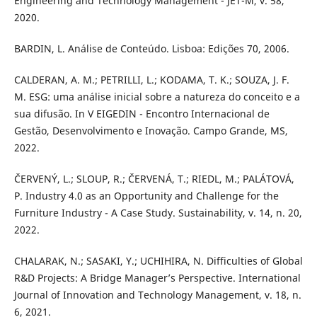
Engineering and Technology Management - JET-M, v. 58,
2020.
BARDIN, L. Análise de Conteúdo. Lisboa: Edições 70, 2006.
CALDERAN, A. M.; PETRILLI, L.; KODAMA, T. K.; SOUZA, J. F.
M. ESG: uma análise inicial sobre a natureza do conceito e a
sua difusão. In V EIGEDIN - Encontro Internacional de
Gestão, Desenvolvimento e Inovação. Campo Grande, MS,
2022.
ČERVENÝ, L.; SLOUP, R.; ČERVENÁ, T.; RIEDL, M.; PALÁTOVÁ,
P. Industry 4.0 as an Opportunity and Challenge for the
Furniture Industry - A Case Study. Sustainability, v. 14, n. 20,
2022.
CHALARAK, N.; SASAKI, Y.; UCHIHIRA, N. Difficulties of Global
R&D Projects: A Bridge Manager’s Perspective. International
Journal of Innovation and Technology Management, v. 18, n.
6, 2021.