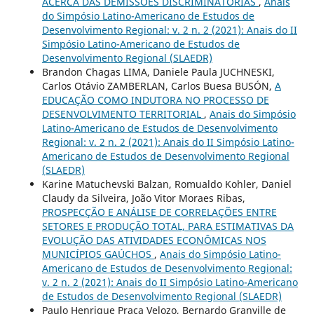
ACERCA DAS DEMISSÕES DISCRIMINATÓRIAS
,
Anais
do Simpósio Latino-Americano de Estudos de
Desenvolvimento Regional: v. 2 n. 2 (2021): Anais do II
Simpósio Latino-Americano de Estudos de
Desenvolvimento Regional (SLAEDR)
Brandon Chagas LIMA, Daniele Paula JUCHNESKI,
Carlos Otávio ZAMBERLAN, Carlos Buesa BUSÓN,
A
EDUCAÇÃO COMO INDUTORA NO PROCESSO DE
DESENVOLVIMENTO TERRITORIAL
,
Anais do Simpósio
Latino-Americano de Estudos de Desenvolvimento
Regional: v. 2 n. 2 (2021): Anais do II Simpósio Latino-
Americano de Estudos de Desenvolvimento Regional
(SLAEDR)
Karine Matuchevski Balzan, Romualdo Kohler, Daniel
Claudy da Silveira, João Vitor Moraes Ribas,
PROSPECÇÃO E ANÁLISE DE CORRELAÇÕES ENTRE
SETORES E PRODUÇÃO TOTAL, PARA ESTIMATIVAS DA
EVOLUÇÃO DAS ATIVIDADES ECONÔMICAS NOS
MUNICÍPIOS GAÚCHOS
,
Anais do Simpósio Latino-
Americano de Estudos de Desenvolvimento Regional:
v. 2 n. 2 (2021): Anais do II Simpósio Latino-Americano
de Estudos de Desenvolvimento Regional (SLAEDR)
Paulo Henrique Praça Velozo, Bernardo Granville de