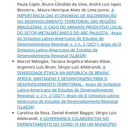
Paula Cople, Bruno Cândido da Silva, André Luis lopes
Bezzerra , Mauro Henrique Alves de Lima Junior,
A
IMPORTÂNCIA DAS ECONOMIAS DE AGLOMERAÇÃO
NO DESENVOLVIMENTO TERRITORIAL DAS REGIÕES
BRASILEIRAS: O CASO DO ARRANJO PRODUTIVO LOCAL
DO SETOR METALMECANICO DO ABC PAULISTA
,
Anais
do Simpósio Latino-Americano de Estudos de
Desenvolvimento Regional: v. 2 n. 2 (2021): Anais do II
Simpósio Latino-Americano de Estudos de
Desenvolvimento Regional (SLAEDR)
Marcel Metogbe, Taciana Angélica Moraes Ribas ,
Argemiro Luís Brum, Sérgio Luís Allebrandt,
A
DIVERSIDADE ÉTNICA NA REPÚBLICA DE BENIN/
ÁFRICA: VANTAGENS E DESVANTAGENS PARA O
DESENVOLVIMENTO TERRITORIAL
,
Anais do Simpósio
Latino-Americano de Estudos de Desenvolvimento
Regional: v. 2 n. 2 (2021): Anais do II Simpósio Latino-
Americano de Estudos de Desenvolvimento Regional
(SLAEDR)
Carolina da Rosa, Daniel Knebel Baggio, Sérgio Luís
Allebrandt,
A GOVERNANÇA COLABORATIVA NO
ENFRENTAMENTO DO COVID-19 EM UM MUNICÍPIO