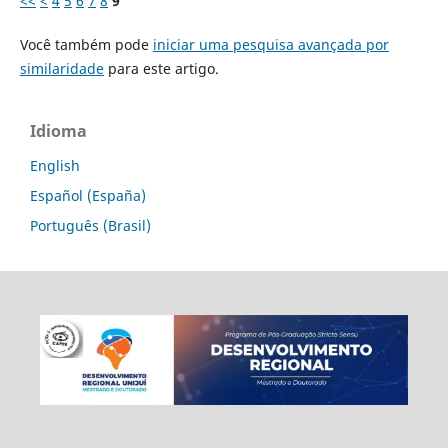
<<
<
4
5
6
7
8
9
Você também pode
iniciar uma pesquisa avançada por
similaridade
para este artigo.
Idioma
English
Español (España)
Português (Brasil)