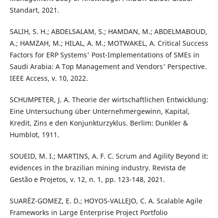
Standart, 2021.
SALIH, S. H.; ABDELSALAM, S.; HAMDAN, M.; ABDELMABOUD,
A.; HAMZAH, M.; HILAL, A. M.; MOTWAKEL, A. Critical Success
Factors for ERP Systems' Post-Implementations of SMEs in
Saudi Arabia: A Top Management and Vendors' Perspective.
IEEE Access, v. 10, 2022.
SCHUMPETER, J. A. Theorie der wirtschaftlichen Entwicklung:
Eine Untersuchung über Unternehmergewinn, Kapital,
Kredit, Zins e den Konjunkturzyklus. Berlim: Dunkler &
Humblot, 1911.
SOUEID, M. I.; MARTINS, A. F. C. Scrum and Agility Beyond it:
evidences in the brazilian mining industry. Revista de
Gestão e Projetos, v. 12, n. 1, pp. 123-148, 2021.
SUARÉZ-GOMEZ, E. D.; HOYOS-VALLEJO, C. A. Scalable Agile
Frameworks in Large Enterprise Project Portfolio