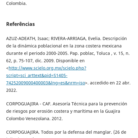
Colombia.
Referências
AZUZ-ADEATH, Isaac; RIVERA-ARRIAGA, Evelia. Descripción
de la dinámica poblacional en la zona costera mexicana
durante el periodo 2000-2005. Pap. poblac, Toluca , v. 15, n.
62, p. 75-107, dic. 2009. Disponible en
<
http://www.scielo.org.mx/scielo.php?
script=sci_arttext&pid=S1405-
74252009000400003&lng=es&nrm=iso
>. accedido en 22 abr.
2022.
CORPOGUAJIRA - CAF. Asesoría Técnica para la prevención
de riesgos por erosión costera y marítima en la Guajira
Colombo Venezolana. 2012.
CORPOGUAJIRA. Todos por la defensa del manglar. (26 de