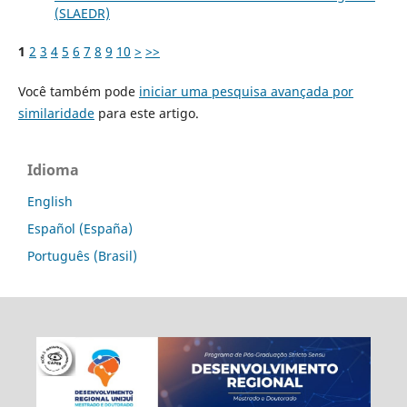
(SLAEDR)
1
2
3
4
5
6
7
8
9
10
>
>>
Você também pode
iniciar uma pesquisa avançada por
similaridade
para este artigo.
Idioma
English
Español (España)
Português (Brasil)