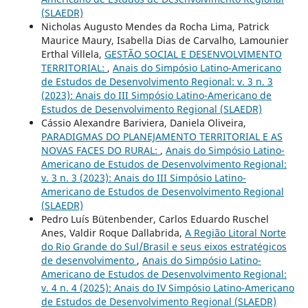
(SLAEDR)
Nicholas Augusto Mendes da Rocha Lima, Patrick
Maurice Maury, Isabella Dias de Carvalho, Lamounier
Erthal Villela,
GESTÃO SOCIAL E DESENVOLVIMENTO
TERRITORIAL:
,
Anais do Simpósio Latino-Americano
de Estudos de Desenvolvimento Regional: v. 3 n. 3
(2023): Anais do III Simpósio Latino-Americano de
Estudos de Desenvolvimento Regional (SLAEDR)
Cássio Alexandre Bariviera, Daniela Oliveira,
PARADIGMAS DO PLANEJAMENTO TERRITORIAL E AS
NOVAS FACES DO RURAL:
,
Anais do Simpósio Latino-
Americano de Estudos de Desenvolvimento Regional:
v. 3 n. 3 (2023): Anais do III Simpósio Latino-
Americano de Estudos de Desenvolvimento Regional
(SLAEDR)
Pedro Luís Bütenbender, Carlos Eduardo Ruschel
Anes, Valdir Roque Dallabrida,
A Região Litoral Norte
do Rio Grande do Sul/Brasil e seus eixos estratégicos
de desenvolvimento
,
Anais do Simpósio Latino-
Americano de Estudos de Desenvolvimento Regional:
v. 4 n. 4 (2025): Anais do IV Simpósio Latino-Americano
de Estudos de Desenvolvimento Regional (SLAEDR)