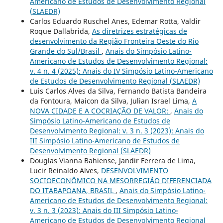
Americano de Estudos de Desenvolvimento Regional
(SLAEDR)
Carlos Eduardo Ruschel Anes, Edemar Rotta, Valdir
Roque Dallabrida,
As diretrizes estratégicas de
desenvolvimento da Região Fronteira Oeste do Rio
Grande do Sul/Brasil
,
Anais do Simpósio Latino-
Americano de Estudos de Desenvolvimento Regional:
v. 4 n. 4 (2025): Anais do IV Simpósio Latino-Americano
de Estudos de Desenvolvimento Regional (SLAEDR)
Luis Carlos Alves da Silva, Fernando Batista Bandeira
da Fontoura, Maicon da Silva, Julian Israel Lima,
A
NOVA CIDADE E A COCRIAÇÃO DE VALOR:
,
Anais do
Simpósio Latino-Americano de Estudos de
Desenvolvimento Regional: v. 3 n. 3 (2023): Anais do
III Simpósio Latino-Americano de Estudos de
Desenvolvimento Regional (SLAEDR)
Douglas Vianna Bahiense, Jandir Ferrera de Lima,
Lucir Reinaldo Alves,
DESENVOLVIMENTO
SOCIOECONÔMICO NA MESORREGIÃO DIFERENCIADA
DO ITABAPOANA, BRASIL
,
Anais do Simpósio Latino-
Americano de Estudos de Desenvolvimento Regional:
v. 3 n. 3 (2023): Anais do III Simpósio Latino-
Americano de Estudos de Desenvolvimento Regional