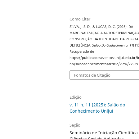
Como Citar
SILVA, J. S. D., & LUCAS, D. C. (2025). DA
MARGINALIZAÇÃO À AUTODETERMINAÇÃO
CONSTRUÇÃO DA IDENTIDADE DA PESSO
DEFICIÊNCIA.
Salão Do Conhecimento
,
11
(11)
Recuperado de
https://publicacoeseventos.unijui.edu.br/
hp/salaoconhecimento/article/view/27929
Fomatos de Citação
Edição
v. 11 n. 11 (2025): Salão do
Conhecimento Unijuí
Seção
Seminário de Iniciação Científica 
Ciências Sociais Aplicadas