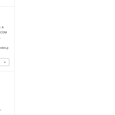
: A
A COM
.
index.p
-