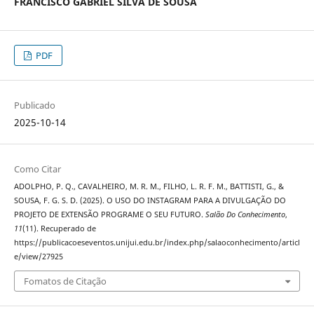
FRANCISCO GABRIEL SILVA DE SOUSA
PDF
Publicado
2025-10-14
Como Citar
ADOLPHO, P. Q., CAVALHEIRO, M. R. M., FILHO, L. R. F. M., BATTISTI, G., &
SOUSA, F. G. S. D. (2025). O USO DO INSTAGRAM PARA A DIVULGAÇÃO DO
PROJETO DE EXTENSÃO PROGRAME O SEU FUTURO.
Salão Do Conhecimento
,
11
(11). Recuperado de
https://publicacoeseventos.unijui.edu.br/index.php/salaoconhecimento/articl
e/view/27925
Fomatos de Citação