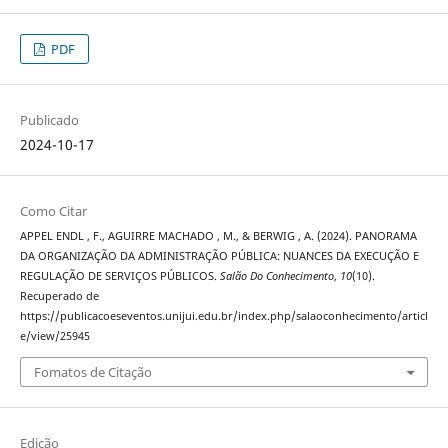
PDF
Publicado
2024-10-17
Como Citar
APPEL ENDL , F., AGUIRRE MACHADO , M., & BERWIG , A. (2024). PANORAMA
DA ORGANIZAÇÃO DA ADMINISTRAÇÃO PÚBLICA: NUANCES DA EXECUÇÃO E
REGULAÇÃO DE SERVIÇOS PÚBLICOS.
Salão Do Conhecimento
,
10
(10).
Recuperado de
https://publicacoeseventos.unijui.edu.br/index.php/salaoconhecimento/articl
e/view/25945
Fomatos de Citação
Edição