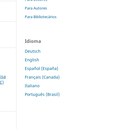
Para Autores
Para Bibliotecários
Idioma
Deutsch
English
Español (España)
isa
Français (Canada)
C)
Italiano
Português (Brasil)