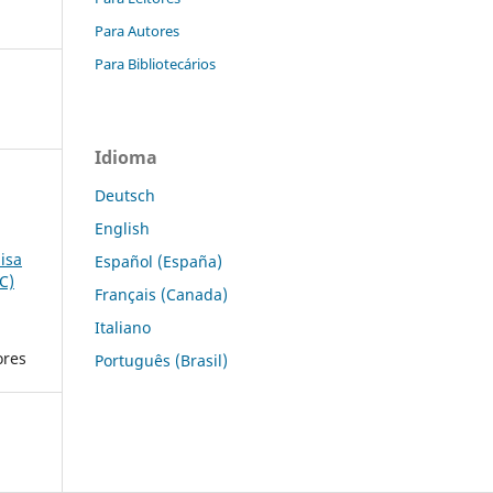
Para Autores
Para Bibliotecários
Idioma
Deutsch
English
isa
Español (España)
C)
Français (Canada)
Italiano
ores
Português (Brasil)