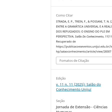
Como Citar
STRADA, E. P., TREIN, F., & POSSANI, T. N. (
ENTRE A GRAMÁTICA UNIVERSAL E A REAL
DOS REFUGIADOS: O ENSINO DO PLE EM
PERSPECTIVA.
Salão Do Conhecimento
,
11
(11
Recuperado de
https://publicacoeseventos.unijui.edu.br/
hp/salaoconhecimento/article/view/28307
Fomatos de Citação
Edição
v. 11 n. 11 (2025): Salão do
Conhecimento Unijuí
Seção
Jornada de Extensão - Ciências
Humanas