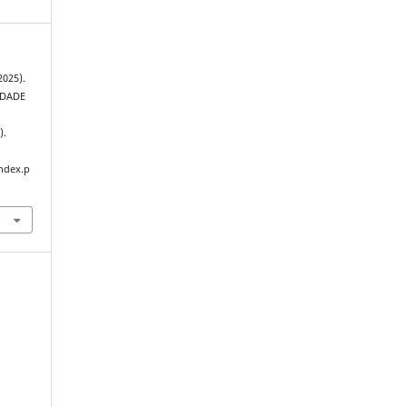
2025).
IDADE
).
index.p