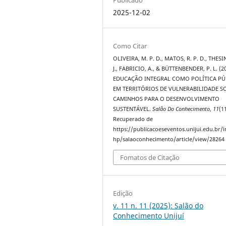
2025-12-02
Como Citar
OLIVEIRA, M. P. D., MATOS, R. P. D., THESI
J., FABRICIO, A., & BÜTTENBENDER, P. L. (2
EDUCAÇÃO INTEGRAL COMO POLÍTICA PÚ
EM TERRITÓRIOS DE VULNERABILIDADE S
CAMINHOS PARA O DESENVOLVIMENTO
SUSTENTÁVEL.
Salão Do Conhecimento
,
11
(11
Recuperado de
https://publicacoeseventos.unijui.edu.br/
hp/salaoconhecimento/article/view/28264
Fomatos de Citação
Edição
v. 11 n. 11 (2025): Salão do
Conhecimento Unijuí