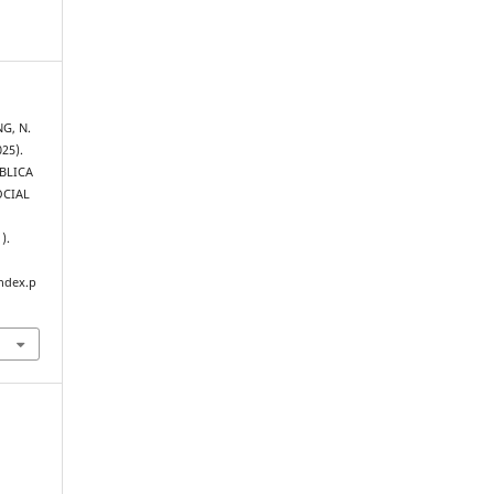
NG, N.
025).
BLICA
OCIAL
).
index.p