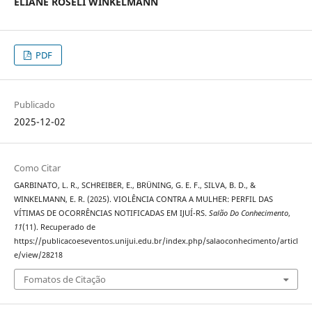
ELIANE ROSELI WINKELMANN
PDF
Publicado
2025-12-02
Como Citar
GARBINATO, L. R., SCHREIBER, E., BRÜNING, G. E. F., SILVA, B. D., &
WINKELMANN, E. R. (2025). VIOLÊNCIA CONTRA A MULHER: PERFIL DAS
VÍTIMAS DE OCORRÊNCIAS NOTIFICADAS EM IJUÍ-RS.
Salão Do Conhecimento
,
11
(11). Recuperado de
https://publicacoeseventos.unijui.edu.br/index.php/salaoconhecimento/articl
e/view/28218
Fomatos de Citação