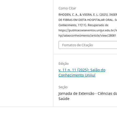
Como Citar
RHODEN, C. A., & VIEIRA, E. L. (2025). INS
DE FIBRAS EM DIETA HOSPITALAR ORAL.
S
Conhecimento
,
11
(11). Recuperado de
https://publicacoeseventos.unijui.edu.br/
hp/salaoconhecimento/article/view/28081
Fomatos de Citação
Edição
v. 11 n. 11 (2025): Salão do
Conhecimento Unijuí
Seção
Jornada de Extensão - Ciências d
Saúde