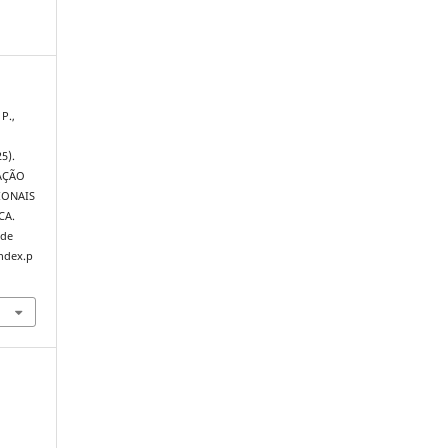
P.,
5).
AÇÃO
IONAIS
CA.
 de
index.p