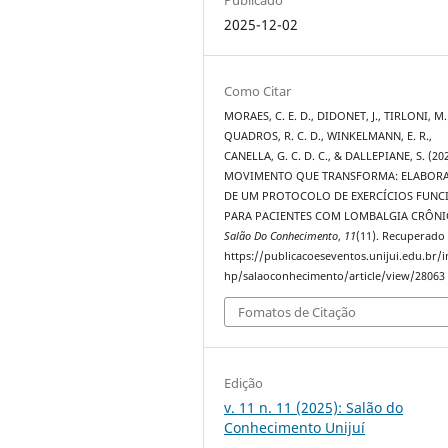
2025-12-02
Como Citar
MORAES, C. E. D., DIDONET, J., TIRLONI, M. 
QUADROS, R. C. D., WINKELMANN, E. R.,
CANELLA, G. C. D. C., & DALLEPIANE, S. (202
MOVIMENTO QUE TRANSFORMA: ELABOR
DE UM PROTOCOLO DE EXERCÍCIOS FUNC
PARA PACIENTES COM LOMBALGIA CRÔNI
Salão Do Conhecimento
,
11
(11). Recuperado
https://publicacoeseventos.unijui.edu.br/
hp/salaoconhecimento/article/view/28063
Fomatos de Citação
Edição
v. 11 n. 11 (2025): Salão do
Conhecimento Unijuí