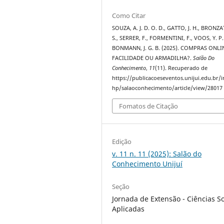
Como Citar
SOUZA, A. J. D. O. D., GATTO, J. H., BRONZA
S., SERRER, F., FORMENTINI, F., VOOS, Y. P.
BONMANN, J. G. B. (2025). COMPRAS ONLI
FACILIDADE OU ARMADILHA?.
Salão Do
Conhecimento
,
11
(11). Recuperado de
https://publicacoeseventos.unijui.edu.br/
hp/salaoconhecimento/article/view/28017
Fomatos de Citação
Edição
v. 11 n. 11 (2025): Salão do
Conhecimento Unijuí
Seção
Jornada de Extensão - Ciências So
Aplicadas