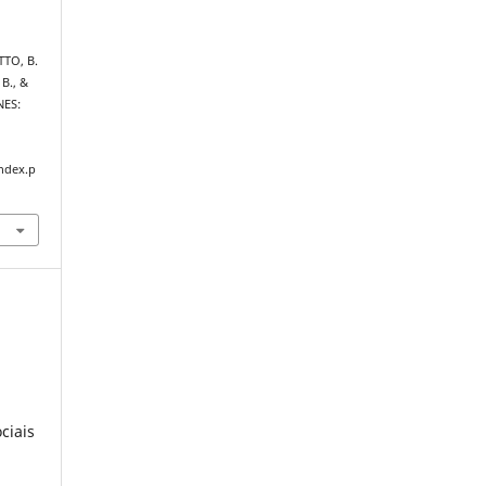
TTO, B.
 B., &
NES:
index.p
ciais