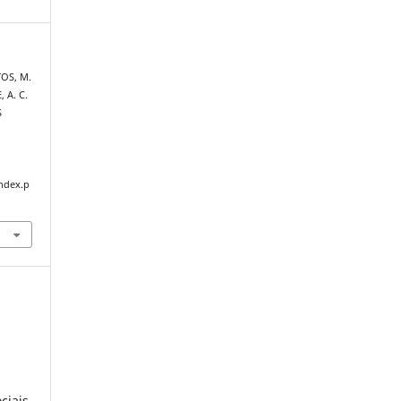
TOS, M.
, A. C.
S
index.p
ciais