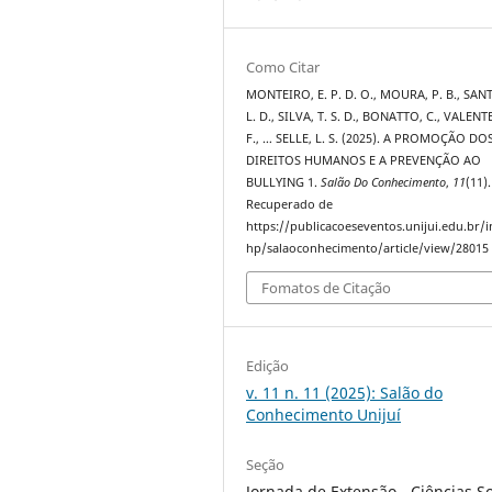
Como Citar
MONTEIRO, E. P. D. O., MOURA, P. B., SAN
L. D., SILVA, T. S. D., BONATTO, C., VALENTE
F., … SELLE, L. S. (2025). A PROMOÇÃO DO
DIREITOS HUMANOS E A PREVENÇÃO AO
BULLYING 1.
Salão Do Conhecimento
,
11
(11).
Recuperado de
https://publicacoeseventos.unijui.edu.br/
hp/salaoconhecimento/article/view/28015
Fomatos de Citação
Edição
v. 11 n. 11 (2025): Salão do
Conhecimento Unijuí
Seção
Jornada de Extensão - Ciências So