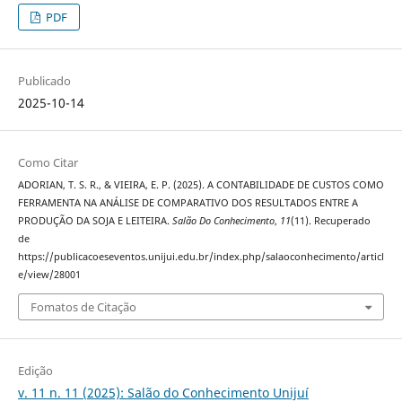
PDF
Publicado
2025-10-14
Como Citar
ADORIAN, T. S. R., & VIEIRA, E. P. (2025). A CONTABILIDADE DE CUSTOS COMO
FERRAMENTA NA ANÁLISE DE COMPARATIVO DOS RESULTADOS ENTRE A
PRODUÇÃO DA SOJA E LEITEIRA.
Salão Do Conhecimento
,
11
(11). Recuperado
de
https://publicacoeseventos.unijui.edu.br/index.php/salaoconhecimento/articl
e/view/28001
Fomatos de Citação
Edição
v. 11 n. 11 (2025): Salão do Conhecimento Unijuí