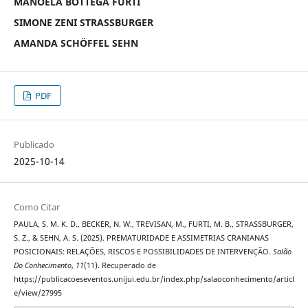
MANOELA BOTTEGA FURTI
SIMONE ZENI STRASSBURGER
AMANDA SCHÖFFEL SEHN
PDF
Publicado
2025-10-14
Como Citar
PAULA, S. M. K. D., BECKER, N. W., TREVISAN, M., FURTI, M. B., STRASSBURGER,
S. Z., & SEHN, A. S. (2025). PREMATURIDADE E ASSIMETRIAS CRANIANAS
POSICIONAIS: RELAÇÕES, RISCOS E POSSIBILIDADES DE INTERVENÇÃO.
Salão
Do Conhecimento
,
11
(11). Recuperado de
https://publicacoeseventos.unijui.edu.br/index.php/salaoconhecimento/articl
e/view/27995