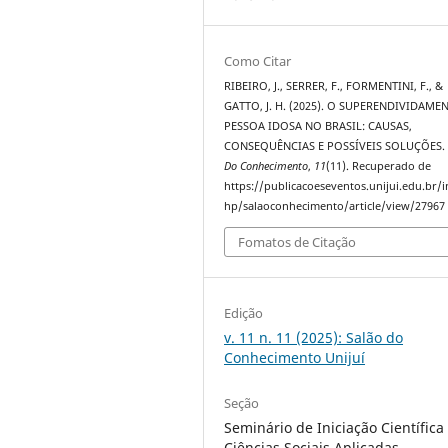
Como Citar
RIBEIRO, J., SERRER, F., FORMENTINI, F., &
GATTO, J. H. (2025). O SUPERENDIVIDAME
PESSOA IDOSA NO BRASIL: CAUSAS,
CONSEQUÊNCIAS E POSSÍVEIS SOLUÇÕES
Do Conhecimento
,
11
(11). Recuperado de
https://publicacoeseventos.unijui.edu.br/
hp/salaoconhecimento/article/view/27967
Fomatos de Citação
Edição
v. 11 n. 11 (2025): Salão do
Conhecimento Unijuí
Seção
Seminário de Iniciação Científica 
Ciências Sociais Aplicadas