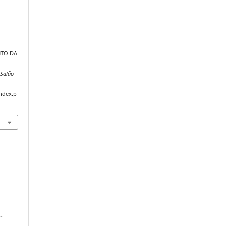
NTO DA
.
Salão
index.p
-