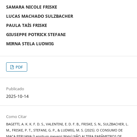
SAMARA NICOLE FRISKE
LUCAS MACHADO SULZBACHER
PAULA TAÍS FRISKE
GIUSEPPE POTRICK STEFANI
MIRNA STELA LUDWIG
PDF
Publicado
2025-10-14
Como Citar
BAGETTI, A. K. K. F. D. S., VALENTINI, E. D. F. B., FRISKE, S. N., SULZBACHER, L.
M., FRISKE, P. T., STEFANI, G. P., & LUDWIG, M. S. (2025). O CONSUMO DE
MACA PERUANA (Lepidium meyenii Walp) NÃO ALTERA PARÂMETROS DE