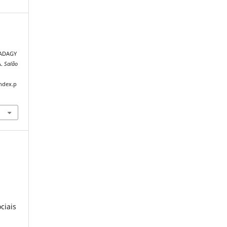
CADAGY
A.
Salão
index.p
ciais