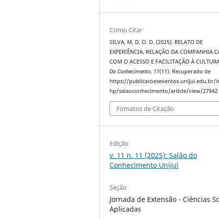
Como Citar
SILVA, M. D. O. D. (2025). RELATO DE
EXPERIÊNCIA, RELAÇÃO DA COMPANHIA 
COM O ACESSO E FACILITAÇÃO À CULTUR
Do Conhecimento
,
11
(11). Recuperado de
https://publicacoeseventos.unijui.edu.br/
hp/salaoconhecimento/article/view/27942
Fomatos de Citação
Edição
v. 11 n. 11 (2025): Salão do
Conhecimento Unijuí
Seção
Jornada de Extensão - Ciências So
Aplicadas