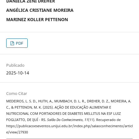
DANIELA ZENI DREHER
ANGÉLICA CRISTIANE MOREIRA
MARINEZ KOLLER PETTENON
PDF
Publicado
2025-10-14
Como Citar
MEDEIROS, L. S. D., HUTH, A., MUMBACH, D. L. R., DREHER, D. Z., MOREIRA, A.
C., & PETTENON, M. K. (2025). AÇÃO DE EDUCAÇÃO ALIMENTAR E
NUTRICIONAL COM PORTADORES DE DIABETES MELLITUS NA ESF LUIZ
FOGLIATTO, DE IJUÍ - RS.
Salão Do Conhecimento
,
11
(11). Recuperado de
https://publicacoeseventos.unijui.edu.br/index.php/salaoconhecimento/articl
e/view/27930