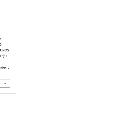
A
O
O
LUNOS
11
(11).
index.p