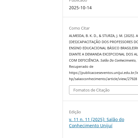
2025-10-14
Como Citar
ALMEIDA, B. K. D., & STURZA, J. M. (2025). 
(DES)CAPACITAÇÃO DOS PROFESSORES D
ENSINO EDUCACIONAL BÁSICO BRASILEIR
DIANTE A DEMANDA EXCEPCIONAL DOS A
COM DEFICIÊNCIA.
Salão Do Conhecimento
,
Recuperado de
https://publicacoeseventos.unijui.edu.br/
hp/salaoconhecimento/article/view/27928
Fomatos de Citação
Edição
v. 11 n. 11 (2025): Salão do
Conhecimento Unijuí