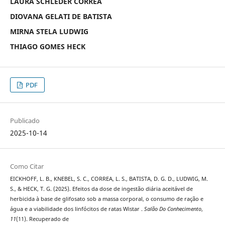
LAURA SCHLEDER CORREA
DIOVANA GELATI DE BATISTA
MIRNA STELA LUDWIG
THIAGO GOMES HECK
PDF
Publicado
2025-10-14
Como Citar
EICKHOFF, L. B., KNEBEL, S. C., CORREA, L. S., BATISTA, D. G. D., LUDWIG, M.
S., & HECK, T. G. (2025). Efeitos da dose de ingestão diária aceitável de
herbicida à base de glifosato sob a massa corporal, o consumo de ração e
água e a viabilidade dos linfócitos de ratas Wistar .
Salão Do Conhecimento
,
11
(11). Recuperado de