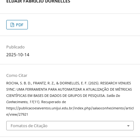
ELDAIR FABRICIO DORNELLES
PDF
Publicado
2025-10-14
Como Citar
ROCHA, S. B. D., FRANTZ, R. Z., & DORNELLES, E. F. (2025). RESEARCH VENUES
SYNC: UMA FERRAMENTA PARA AUTOMATIZAR A ATUALIZAÇÃO DE MÉTRICAS
CIENTÍFICAS EM BASES DE DADOS DE GRUPOS DE PESQUISA.
Salão Do
Conhecimento
,
11
(11). Recuperado de
https://publicacoeseventos.unijui.edu.br/index.php/salaoconhecimento/articl
e/view/27921
Fomatos de Citação