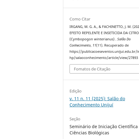
Como Citar
IRGANG, M. G. A., & FACHINETTO, J. M. (202
EFEITO REPELENTE E INSETICIDA DA CITR
(Cymbopogon winterianus) .
Salão Do
Conhecimento
,
11
(11). Recuperado de
https://publicacoeseventos.unijui.edu.br/
hp/salaoconhecimento/article/view/27893
Fomatos de Citação
Edição
v. 11 n. 11 (2025): Salão do
Conhecimento Unijuí
Seção
Seminário de Iniciação Científica 
Ciências Biológicas