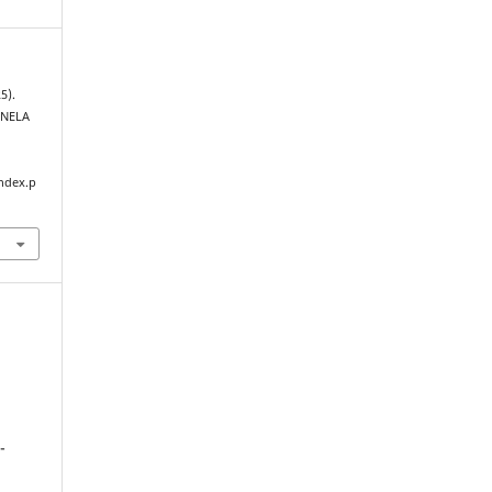
5).
ONELA
index.p
-