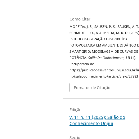
Como Citar
MOREIRA, J. S., SAUSEN, P. S., SAUSEN, A. T. 
SCHMIDT, L. O., & ALMEIDA, M. R. D. (2025)
ESTUDO DA GERAÇÃO DISTRIBUÍDA
FOTOVOLTAICA EM AMBIENTE DIDÁTICO 
SMART GRID: MODELAGEM DE CURVAS DE
POTÊNCIA.
Salão Do Conhecimento
,
11
(11).
Recuperado de
https://publicacoeseventos.unijui.edu.br/
hp/salaoconhecimento/article/view/27883
Fomatos de Citação
Edição
v. 11 n. 11 (2025): Salão do
Conhecimento Unijuí
Seção