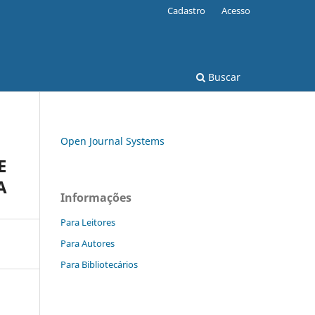
Cadastro
Acesso
Buscar
Open Journal Systems
E
A
Informações
Para Leitores
Para Autores
Para Bibliotecários