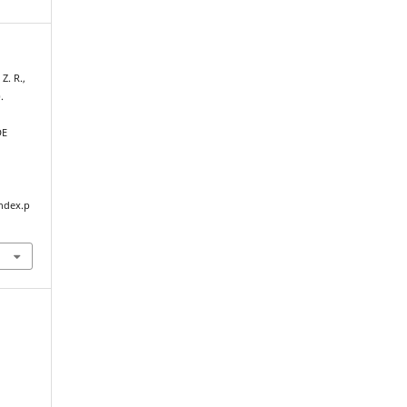
Z. R.,
.
DE
index.p