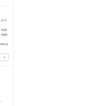
 D. F.
E
 SOJA
.
Salão
index.p
-