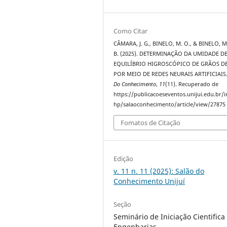
Como Citar
CÂMARA, J. G., BINELO, M. O., & BINELO, M.
B. (2025). DETERMINAÇÃO DA UMIDADE D
EQUILÍBRIO HIGROSCÓPICO DE GRÃOS DE
POR MEIO DE REDES NEURAIS ARTIFICIAIS
Do Conhecimento
,
11
(11). Recuperado de
https://publicacoeseventos.unijui.edu.br/
hp/salaoconhecimento/article/view/27875
Fomatos de Citação
Edição
v. 11 n. 11 (2025): Salão do
Conhecimento Unijuí
Seção
Seminário de Iniciação Cientifica 
Engenharias