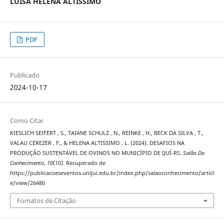
LUISA HELENA ALTISSIMO
PDF
Publicado
2024-10-17
Como Citar
KIESLICH SEIFERT , S., TAIANE SCHULZ , N., REINKE , H., BECK DA SILVA , T.,
VALAU CEREZER , F., & HELENA ALTISSIMO , L. (2024). DESAFIOS NA
PRODUÇÃO SUSTENTÁVEL DE OVINOS NO MUNICÍPIO DE IJUÍ-RS.
Salão Do
Conhecimento
,
10
(10). Recuperado de
https://publicacoeseventos.unijui.edu.br/index.php/salaoconhecimento/articl
e/view/26480
Fomatos de Citação