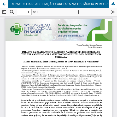
IMPACTO DA REABILITAÇÃO CARDÍACA NA DISTÂNCIA PERCORRIDA NO TESTE DE CAMINHADA DE 6 MINUTOS EM PACIENTES COM INSUFICIÊNCIA CARDÍACA