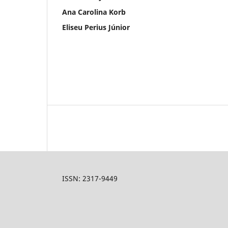
Ana Carolina Korb
Eliseu Perius Júnior
ISSN: 2317-9449