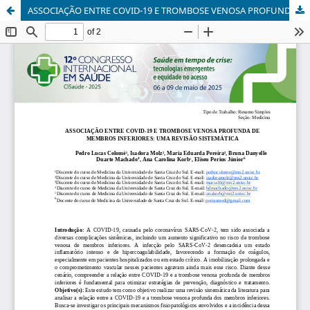
ASSOCIAÇÃO ENTRE COVID-19 E TROMBOSE VENOSA PROFUNDA DE MEMBROS INFERIORES: UMA REVISÃO SISTEMÁTICA