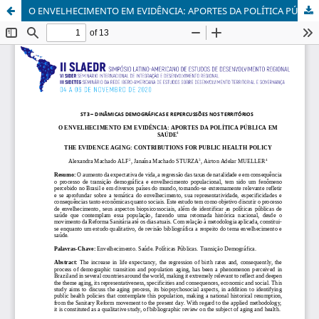
O ENVELHECIMENTO EM EVIDÊNCIA: APORTES DA POLÍTICA PÚBLICA EM SAÚDE