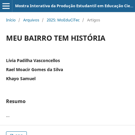
Mostra Interativa da Produção Estudantil em Educação Científica e Tecnológica
Início
/
Arquivos
/
2025: MoEduCiTec
/
Artigos
MEU BAIRRO TEM HISTÓRIA
Lívia Padilha Vasconcellos
Rael Moacir Gomes da Silva
Khayo Samuel
Resumo
...