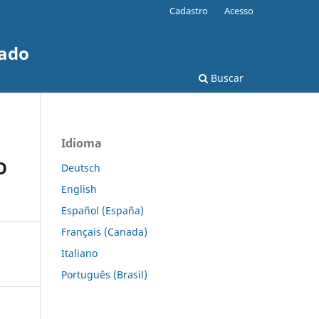
Cadastro
Acesso
rado
Buscar
Idioma
O
Deutsch
English
Español (España)
Français (Canada)
Italiano
Português (Brasil)