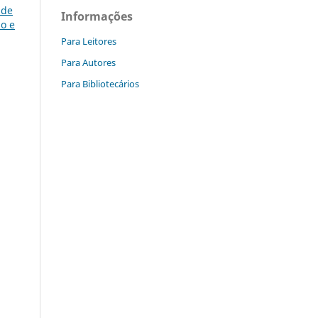
 de
Informações
o e
Para Leitores
Para Autores
Para Bibliotecários