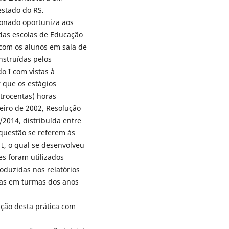
estado do RS.
ionado oportuniza aos
 das escolas de Educação
s com os alunos em sala de
nstruídas pelos
o I com vistas à
r que os estágios
trocentas) horas
eiro de 2002, Resolução
2014, distribuída entre
 questão se referem às
I, o qual se desenvolveu
es foram utilizados
oduzidas nos relatórios
das em turmas dos anos
ição desta prática com