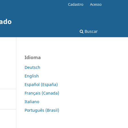
Cadastro
Acesso
rado
Buscar
Idioma
Deutsch
English
Español (España)
Français (Canada)
Italiano
Português (Brasil)