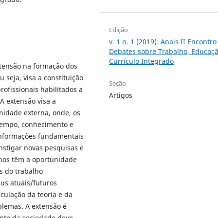
Edição
v. 1 n. 1 (2019): Anais II Encontro
Debates sobre Trabalho, Educaçã
Currículo Integrado
xtensão na formação dos
 seja, visa a constituição
Seção
rofissionais habilitados a
Artigos
A extensão visa a
nidade externa, onde, os
empo, conhecimento e
informações fundamentais
stigar novas pesquisas e
unos têm a oportunidade
s do trabalho
eus atuais/futuros
culação da teoria e da
blemas. A extensão é
mento da sociedade deve