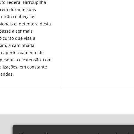
uto Federal Farroupilha
arem durante suas
ituição conheça as
sionais e, detentora desta
passe a ser mais
o curso que visa a
sim, a caminhada
ou aperfeiçoamento de
, pesquisa e extensão, com
alizações, em constante
mandas.