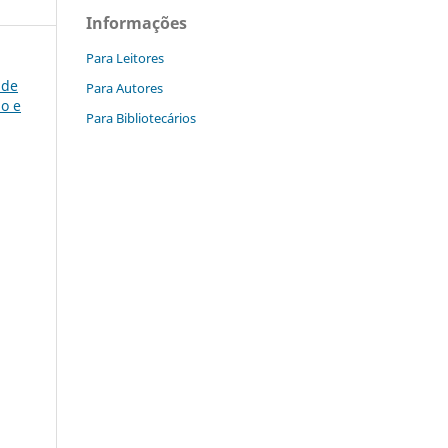
Informações
Para Leitores
 de
Para Autores
o e
Para Bibliotecários