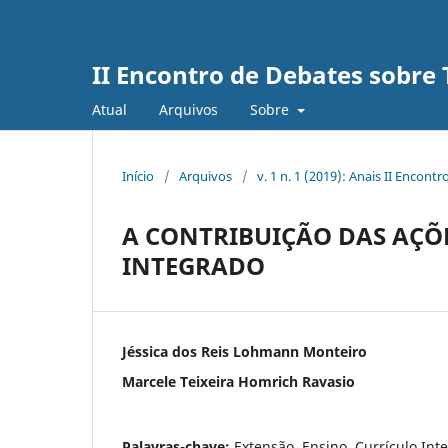
II Encontro de Debates sobre 
Atual
Arquivos
Sobre
Início
/
Arquivos
/
v. 1 n. 1 (2019): Anais II Encon
A CONTRIBUIÇÃO DAS AÇÕ
INTEGRADO
Jéssica dos Reis Lohmann Monteiro
Marcele Teixeira Homrich Ravasio
Palavras-chave:
Extensão. Ensino. Currículo Int