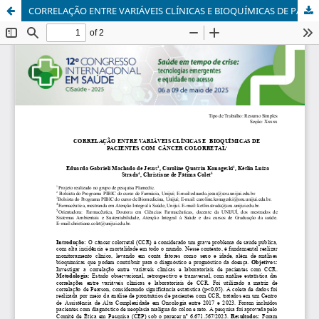
CORRELAÇÃO ENTRE VARIÁVEIS CLÍNICAS E BIOQUÍMICAS DE PACIENTES COM CÂNCER COLORRETAL