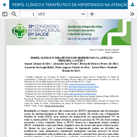
PERFIL CLÍNICO E TERAPÊUTICO DE HIPERTENSOS NA ATENÇÃO PRIMÁRIA À SAÚDE