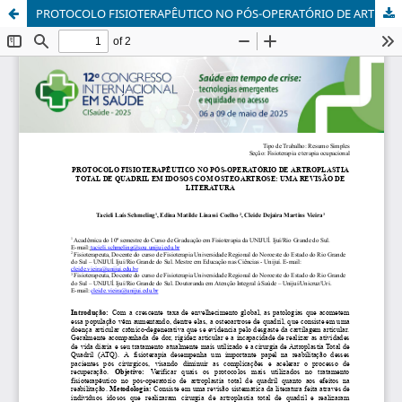
PROTOCOLO FISIOTERAPÊUTICO NO PÓS-OPERATÓRIO DE ARTROPLASTIA TOTAL DE QUADRIL EM IDOSOS COM OSTEOARTROSE: UMA REVISÃO DE LITERATURA