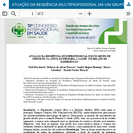
ATUAÇÃO DA RESIDÊNCIA MULTIPROFISSIONAL EM UM GRUPO DE CRÔNICOS NA ATENÇÃO PRIMÁRIA À SAÚDE: UM RELATO DE EXPERIÊNCIA