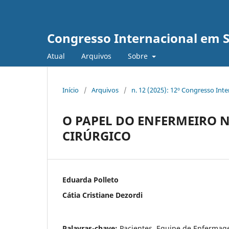
Congresso Internacional em 
Atual
Arquivos
Sobre
Início
/
Arquivos
/
n. 12 (2025): 12º Congresso Int
O PAPEL DO ENFERMEIRO N
CIRÚRGICO
Eduarda Polleto
Cátia Cristiane Dezordi
Palavras-chave:
Pacientes, Equipe de Enfermage