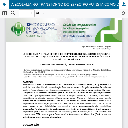
A ECOLALIA NO TRANSTORNO DO ESPECTRO AUTISTA COMO DISFUNÇÃO COMUNICATIVA QUE URGE MÉTODOS PRECOCES DE INTERVENÇÃO: UMA REVISÃO SISTEMÁTICA