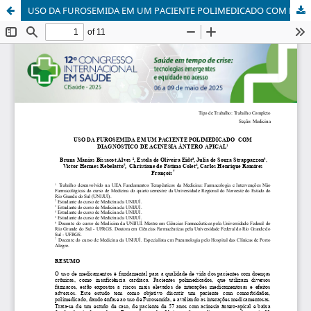
USO DA FUROSEMIDA EM UM PACIENTE POLIMEDICADO COM DIAGNÓSTICO DE ACINESIA ÂNTERO APICAL